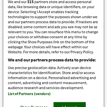
We and our
315
partners store and access personal
imagem que aparece no livro base ! O que estará a
data, like browsing data or unique identifiers, on your
acontecer ? Usei batatas vermelhas para fritar ! Outra
device. Selecting I Accept enables tracking
coisa , no final do tempo( 30 min) meti a manteiga e os
technologies to support the purposes shown under we
temperos e triturei 30 segundos vel 3 e ficou cheio de
and our partners process data to provide. If trackers are
disabled, some content and ads you see may not be as
bocados de batata inteira ! resolvi retirar a borboleta e
relevant to you. You can resurface this menu to change
triturei mais uns segundos na vel 3 , ficou liso e
your choices or withdraw consent at any time by
homogeneo mas líquido sem consistência ! O que me
clicking the Show Purposes link on the bottom of the
sugerem ? Obrigado
webpage .Your choices will have effect within our
Website. For more details, refer to our Privacy Policy.
We and our partners process data to provide:
Topo
Use precise geolocation data. Actively scan device
Iniciar sessão
ou
registe-se aqui
para escrever
characteristics for identification. Store and/or access
information on a device. Personalised advertising and
comentários
content, advertising and content measurement,
audience research and services development.
Mixie (não verificado)
List of Partners (vendors)