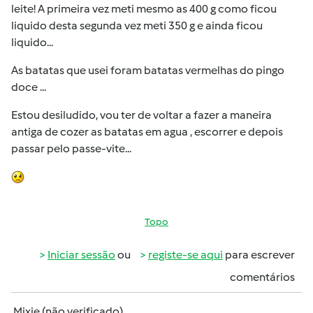
leite! A primeira vez meti mesmo as 400 g como ficou
liquido desta segunda vez meti 350 g e ainda ficou
liquido...
As batatas que usei foram batatas vermelhas do pingo
doce ...
Estou desiludido, vou ter de voltar a fazer a maneira
antiga de cozer as batatas em agua , escorrer e depois
passar pelo passe-vite...
Topo
Iniciar sessão
ou
registe-se aqui
para escrever
comentários
Mixie (não verificado)