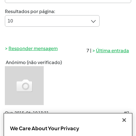
Resultados por página:
10
Responder mensagem
7 |
Última entrada
Anónimo (não verificado)
Qua, 2015-06-10 13:21
#1
Olá , já é a segunda vez k faço purê de batata e saiu me
sempre liquisto! Desta segunda vez só utilizei 350g de leite
We Care About Your Privacy
mas mesmo assim ficou líquido , nada a ver com a