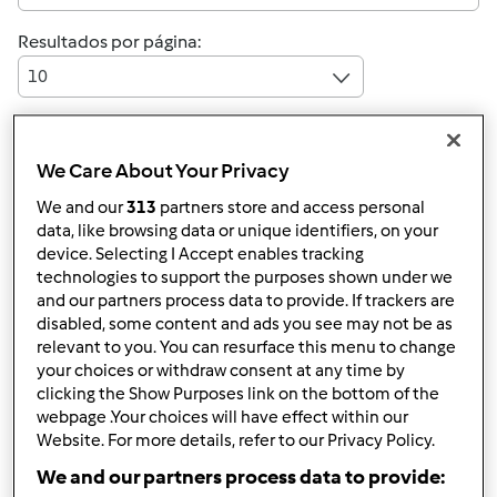
Resultados por página:
10
We Care About Your Privacy
Responder mensagem
5 |
Última entrada
We and our
313
partners store and access personal
Anónimo (não verificado)
data, like browsing data or unique identifiers, on your
device. Selecting I Accept enables tracking
technologies to support the purposes shown under we
and our partners process data to provide. If trackers are
disabled, some content and ads you see may not be as
relevant to you. You can resurface this menu to change
your choices or withdraw consent at any time by
clicking the Show Purposes link on the bottom of the
Qui, 2012-03-08 12:17
#1
webpage .Your choices will have effect within our
Gostaria que me esclarecessem uma dúvida. Cada vez
Website. For more details, refer to our Privacy Policy.
que faço limonada e carrego no turbo (mais do que uma
We and our partners process data to provide:
vez até) os limões que cortei em quartos permanecem