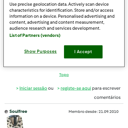
Use precise geolocation data. Actively scan device
quase inteiros. Assim não está a ser retirado o sumo todo
characteristics for identification. Store and/or access
que elas contêm.
information on a device. Personalised advertising and
content, advertising and content measurement,
Já vi em fotos na internet que ficam apenas as cascas
audience research and services development.
(cortadas), sem vestígios de gomos.
List of Partners (vendors)
Eu ponho as quantidades que são pedidas na receita,
mas acontece-me sempre o mesmo. O que estarei a fazer
Show Purposes
I Accept
de errado?
Topo
Iniciar sessão
ou
registe-se aqui
para escrever
comentários
Soulfree
Membro desde : 21.09.2010