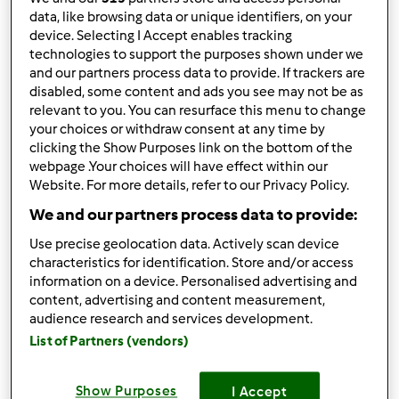
data, like browsing data or unique identifiers, on your
Tenho a minha Bimby desde as 11h e preciso que me
device. Selecting I Accept enables tracking
ajudem com uma receita de um doce bom e não muito
technologies to support the purposes shown under we
complicado. Tenho visitas amanhã e só 3 ovos no frio :P
and our partners process data to provide. If trackers are
disabled, some content and ads you see may not be as
relevant to you. You can resurface this menu to change
your choices or withdraw consent at any time by
Helpppp
clicking the Show Purposes link on the bottom of the
webpage .Your choices will have effect within our
Website. For more details, refer to our Privacy Policy.
We and our partners process data to provide:
Topo
Use precise geolocation data. Actively scan device
characteristics for identification. Store and/or access
Iniciar sessão
ou
registe-se aqui
para escrever
information on a device. Personalised advertising and
content, advertising and content measurement,
comentários
audience research and services development.
List of Partners (vendors)
Anónimo (não verificado)
Show Purposes
I Accept