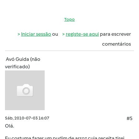
Topo
Iniciar sessão
ou
registe-se aqui
para escrever
comentários
Avó Guida (não
verificado)
Sáb, 2010-07-03 16:07
#5
Olá.
Eu costuma fazer um pudim de arroz cuja receita tirei