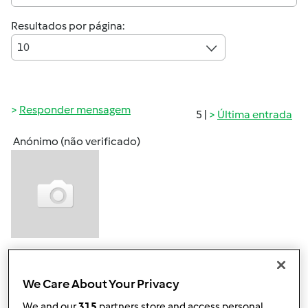
Resultados por página:
10
Responder mensagem
5 |
Última entrada
Anónimo (não verificado)
Sáb, 2010-07-03 12:40
#1
Amigos,
We Care About Your Privacy
We and our
315
partners store and access personal