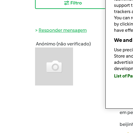
Filtro
Mais
support t
trackers 
You can r
by clicki
Responder mensagem
have effe
We and 
Anónimo (não verificado)
Sex, 2
Use preci
Olá
Store and
advertis
Sou a
develop
bimby
List of P
Ontem
lá on
Escolh
em peq
beijin