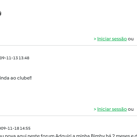
Iniciar sessão
ou
009-11-13 13:48
nda ao clube!!
Iniciar sessão
ou
009-11-18 14:55
ou nova aqui neste forum.Adquiri a minha Bimby há 2 meses e