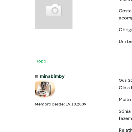
Gosta
acomp
Obrig
Um be
Topo
minabimby
Qua, 2
Ola a
Muito 
Membro desde : 19.10.2009
Sónia 
fazem
Relati