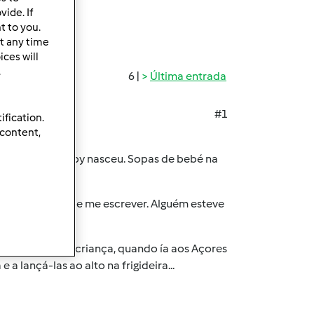
ide. If
t to you.
t any time
ces will
.
6 |
Última entrada
#1
ification.
 content,
ando a minha baby nasceu. Sopas de bebé na
o pude deixar de me escrever. Alguém esteve
 imaginário em criança, quando ía aos Açores
 lançá-las ao alto na frigideira...