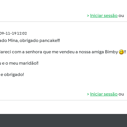
Iniciar sessão
ou
009-11-19 12:02
ado Mina, obrigado pancake!!!
clareci com a senhora que me vendeu a nossa amiga Bimby
!!
 e o meu maridão!!
 e obrigado!
Iniciar sessão
ou