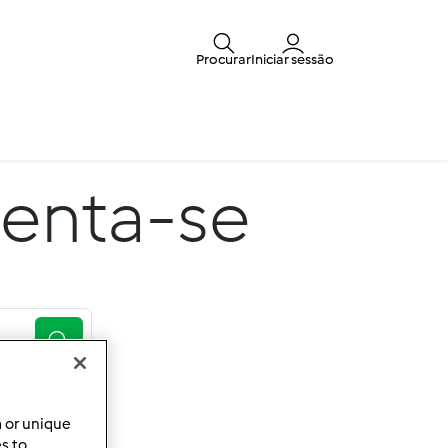
Procurar
Iniciar sessão
enta-se
a or unique
es to