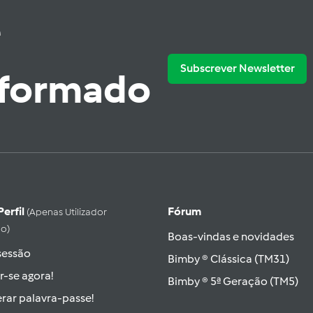
e
Subscrever Newsletter
nformado
Perfil
Fórum
(apenas Utilizador
do)
Boas-vindas e novidades
 sessão
Bimby ® Clássica (TM31)
r-se agora!
Bimby ® 5ª Geração (TM5)
rar palavra-passe!