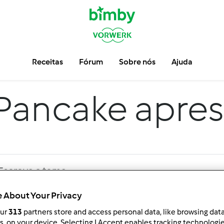
Receitas
Fórum
Sobre nós
Ajuda
Pancake apres
 About Your Privacy
our
313
partners store and access personal data, like browsing dat
ar por:
Resultados por página:
rs, on your device. Selecting I Accept enables tracking technologi