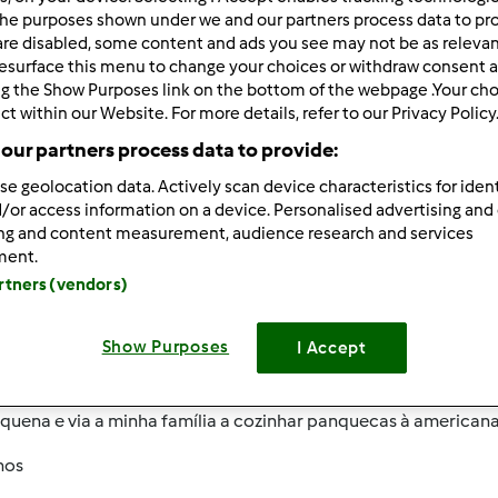
 Recentes
10
he purposes shown under we and our partners process data to prov
are disabled, some content and ads you see may not be as relevan
esurface this menu to change your choices or withdraw consent a
ng the Show Purposes link on the bottom of the webpage .Your choi
ct within our Website. For more details, refer to our Privacy Policy
our partners process data to provide:
009-11-13 12:07
se geolocation data. Actively scan device characteristics for ident
/or access information on a device. Personalised advertising and
ing and content measurement, audience research and services
 Raquel. Vivo em Lisboa. Decidi comprar a bimby há 1 ano qu
ment.
 é o máximo.
artners (vendors)
 estive no curso da bimby na Expo, e falaram deste fórum. Nã
Show Purposes
I Accept
tem?
i "pancake" para nome de utilizador, porque faz parte do meu
uena e via a minha família a cozinhar panquecas à americana e a
hos