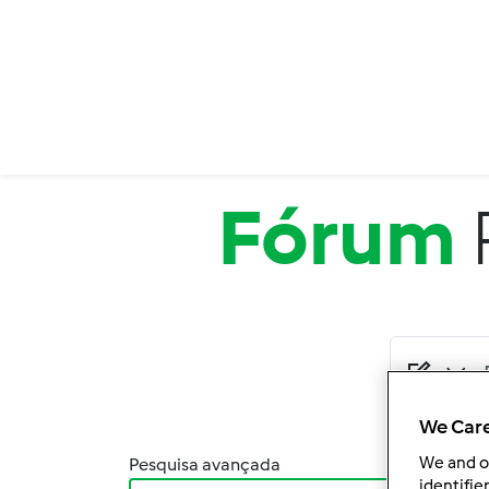
Passar para o conteúdo principal
Fórum
We Care
We and 
Pesquisa avançada
Orden
identifie