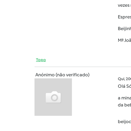
vezes 
Espres
Beijin
Mª Jo
Topo
Anónimo (não verificado)
Qui, 2
Olá Só
a mina
da beb
beijo