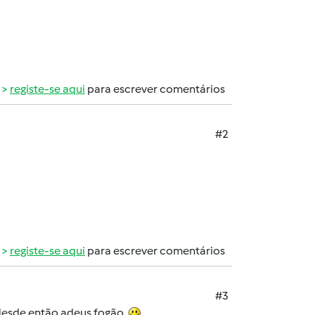
registe-se aqui
para escrever comentários
#2
registe-se aqui
para escrever comentários
#3
 desde então adeus fogão.