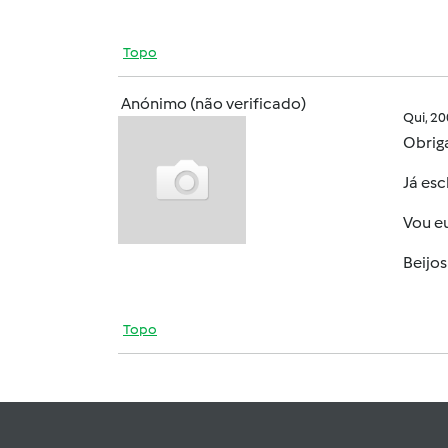
Topo
Anónimo (não verificado)
Qui, 2
Obrig
Já es
Vou eu
Beijos
Topo