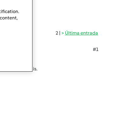
ification.
 content,
2 |
Última entrada
#1
ênciais iniciais.