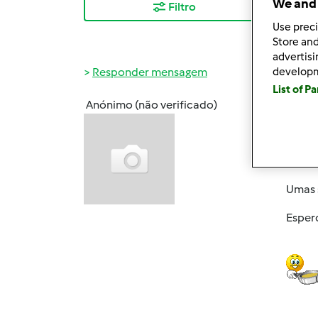
We and 
Filtro
Mais
Use preci
Store and
advertis
Responder mensagem
develop
List of P
Anónimo (não verificado)
Qua, 2
Olá!
Tenho 
Umas 
Espero