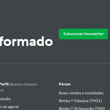
e
Subscrever Newsletter
nformado
Perfil
Fórum
(apenas Utilizador
do)
Boas-vindas e novidades
 sessão
Bimby ® Clássica (TM31)
r-se agora!
Bimby ® 5ª Geração (TM5)