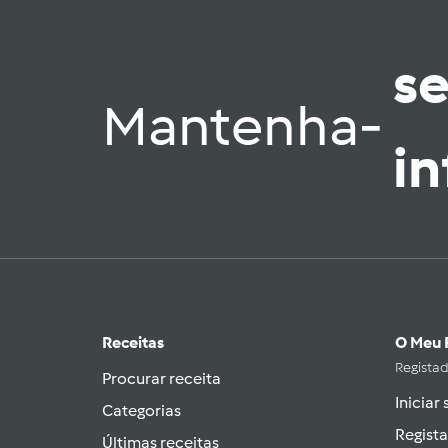
s
Mantenha-
i
Receitas
O Meu 
Regista
Procurar receita
Iniciar
Categorias
Regista
Últimas receitas