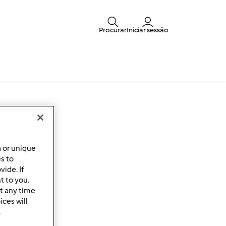
Procurar
Iniciar sessão
a or unique
es to
ide. If
t to you.
t any time
ces will
.