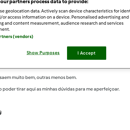
our partners process data to provide:
 Recentes
10
se geolocation data. Actively scan device characteristics for ident
/or access information on a device. Personalised advertising and
ing and content measurement, audience research and services
ment.
artners (vendors)
010-03-17 14:36
Show Purposes
I Accept
a minha bimby desde o fim de semana e ando nas minhas experi
saem muito bem, outras menos bem.
 poder tirar aqui as minhas dúvidas para me aperfeiçoar.