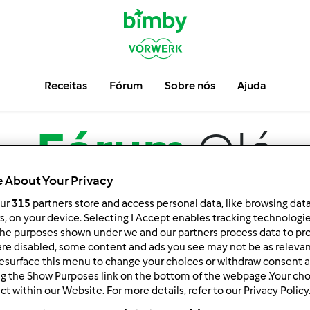
Receitas
Fórum
Sobre nós
Ajuda
Fórum
Olá
 About Your Privacy
our
315
partners store and access personal data, like browsing dat
rs, on your device. Selecting I Accept enables tracking technologi
he purposes shown under we and our partners process data to prov
are disabled, some content and ads you see may not be as relevan
esurface this menu to change your choices or withdraw consent a
ng the Show Purposes link on the bottom of the webpage .Your choi
ct within our Website. For more details, refer to our Privacy Policy
ar por:
Resultados por página: