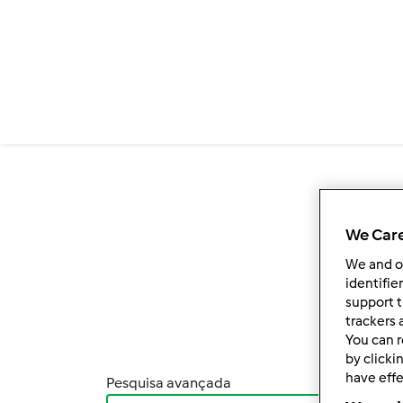
Passar para o conteúdo principal
We Care
We and 
identifie
support t
trackers 
You can r
by clicki
have effe
Pesquisa avançada
Orden