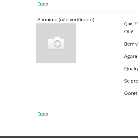
Topo
Anónimo (não verificado)
Qua, 2
Olá!
Bem v
Agora 
Qualq
Se pre
Goret
Topo