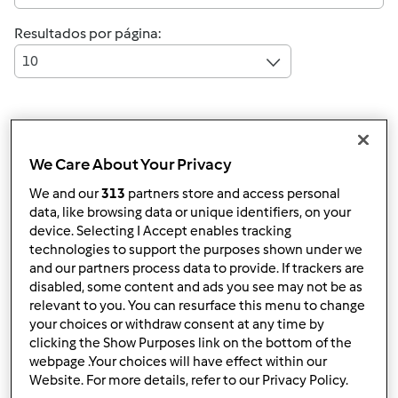
Resultados por página:
10
Responder mensagem
4 |
Última entrada
We Care About Your Privacy
Anónimo (não verificado)
We and our
313
partners store and access personal
data, like browsing data or unique identifiers, on your
device. Selecting I Accept enables tracking
technologies to support the purposes shown under we
and our partners process data to provide. If trackers are
disabled, some content and ads you see may not be as
relevant to you. You can resurface this menu to change
your choices or withdraw consent at any time by
Sex, 2010-04-16 13:03
#1
clicking the Show Purposes link on the bottom of the
Olá!
webpage .Your choices will have effect within our
Website. For more details, refer to our Privacy Policy.
Vou ter q escolher um dos livros da bimby, qual me