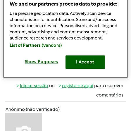
We and our partners process data to provide:
aconselham?
Use precise geolocation data. Actively scan device
Estava inclinada para MASSAS E DOCES, COZINHA
characteristics for identification. Store and/or access
TRADICIONAL PORTUGUESA ou RECEITAS ESSENCIAIS.
information on a device. Personalised advertising and
Alguém conhece algum destes?
content, advertising and content measurement,
audience research and services development.
Bjs
List of Partners (vendors)
Show Purposes
I Accept
Topo
Iniciar sessão
ou
registe-se aqui
para escrever
comentários
Anónimo (não verificado)