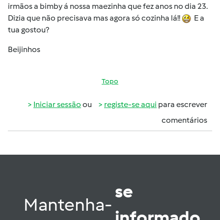
irmãos a bimby á nossa maezinha que fez anos no dia 23.
Dizia que não precisava mas agora só cozinha lá!!
E a
tua gostou?
Beijinhos
Topo
Iniciar sessão
ou
registe-se aqui
para escrever
comentários
se
Mantenha-
informado