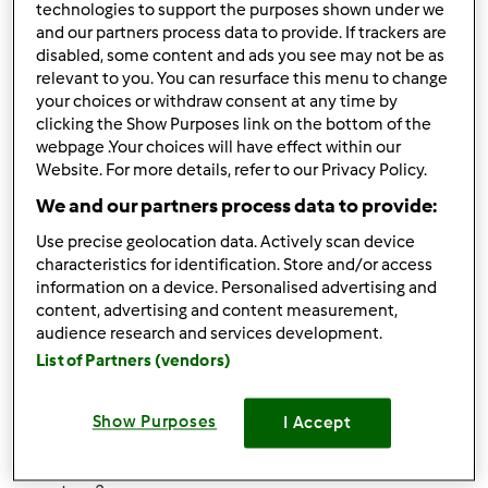
technologies to support the purposes shown under we
10
and our partners process data to provide. If trackers are
disabled, some content and ads you see may not be as
relevant to you. You can resurface this menu to change
your choices or withdraw consent at any time by
clicking the Show Purposes link on the bottom of the
Responder mensagem
1 |
Última entrada
webpage .Your choices will have effect within our
Website. For more details, refer to our Privacy Policy.
Stacy
Membro desde : 16.09.2014
We and our partners process data to provide:
Use precise geolocation data. Actively scan device
characteristics for identification. Store and/or access
information on a device. Personalised advertising and
Qui, 2014-12-18 18:01
#1
content, advertising and content measurement,
Ola!
audience research and services development.
List of Partners (vendors)
Fiz as casinhas de gengibre da revista de Natal e nao sei
Show Purposes
I Accept
se fiz o glace bem porque era suposto colar as paredes e
nao esta a fazer.... estará liquido de mais? Alguem tem