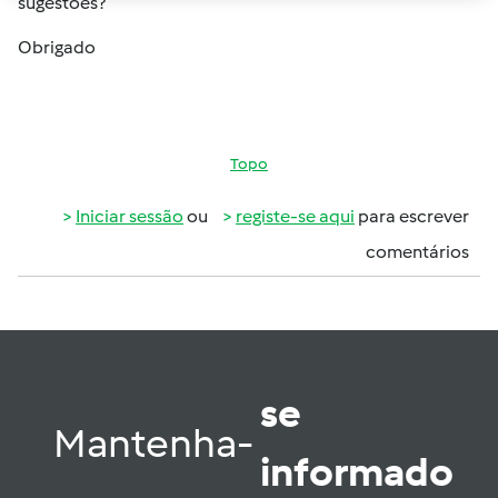
sugestoes?
Obrigado
Topo
Iniciar sessão
ou
registe-se aqui
para escrever
comentários
se
Mantenha-
informado