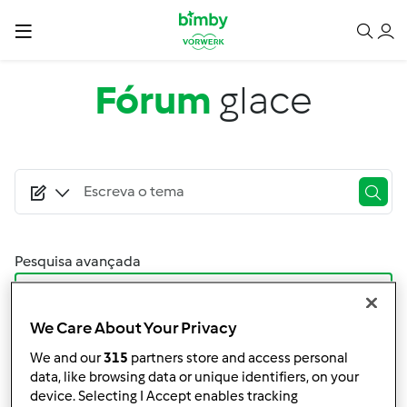
Passar para o conteúdo principal
Fórum
glace
Pesquisa avançada
Filtro
We Care About Your Privacy
Ordenar por:
We and our
315
partners store and access personal
Mais Recentes
data, like browsing data or unique identifiers, on your
device. Selecting I Accept enables tracking
Resultados por página: