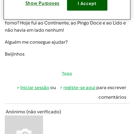
Show Purposes
I Accept
Venho perguntar se alguém sabe onde posso comprar
aquelas formas de queijadinhas/queques para ir ao
forno? Hoje fui ao Continente, ao Pingo Doce e ao Lido e
não havia em lado nenhum!
Alguém me consegue ajudar?
Beijinhos
Topo
Iniciar sessão
ou
registe-se aqui
para escrever
comentários
Anónimo (não verificado)