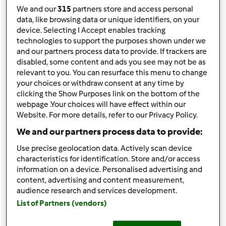
We and our
315
partners store and access personal
Mais Recentes
data, like browsing data or unique identifiers, on your
device. Selecting I Accept enables tracking
Resultados por página:
technologies to support the purposes shown under we
and our partners process data to provide. If trackers are
10
disabled, some content and ads you see may not be as
relevant to you. You can resurface this menu to change
your choices or withdraw consent at any time by
clicking the Show Purposes link on the bottom of the
Responder mensagem
2 |
Última entrada
webpage .Your choices will have effect within our
Website. For more details, refer to our Privacy Policy.
Anónimo (não verificado)
We and our partners process data to provide:
Use precise geolocation data. Actively scan device
characteristics for identification. Store and/or access
information on a device. Personalised advertising and
content, advertising and content measurement,
audience research and services development.
List of Partners (vendors)
Ter, 2014-04-01 17:09
#1
Olá novamente