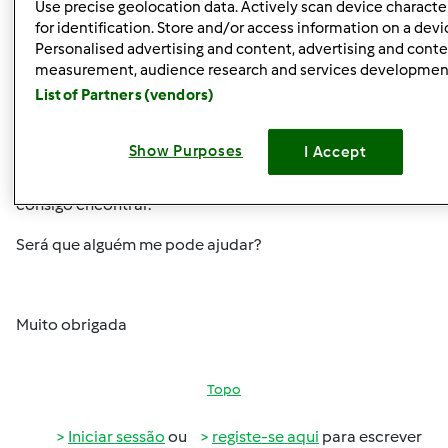
Ter, 2013-08-13 19:28
#1
Use precise geolocation data. Actively scan device character
Olá,
for identification. Store and/or access information on a devi
Personalised advertising and content, advertising and cont
Não sei se estou no local mais apropriado,mas ainda não
measurement, audience research and services developmen
pesquisei muito o site....
List of Partners (vendors)
Ando a procura de uma receita que vi à uns tempos que
Show Purposes
I Accept
era um molho para fazer frango churrasco, não tenho a
certeza se era frango churrasco à Guia. Mas agora não
consigo encontrar.
Será que alguém me pode ajudar?
Muito obrigada
Topo
Iniciar sessão
ou
registe-se aqui
para escrever