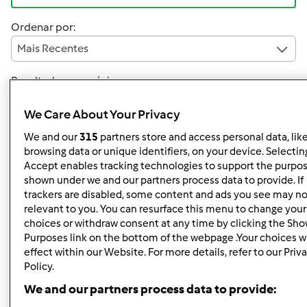
Ordenar por:
Mais Recentes
Resultados por página:
10
We Care About Your Privacy
We and our
315
partners store and access personal data, lik
browsing data or unique identifiers, on your device. Selecting
Responder mensagem
Accept enables tracking technologies to support the purpo
2 |
Última entrada
shown under we and our partners process data to provide. If
trackers are disabled, some content and ads you see may no
Anónimo (não verificado)
relevant to you. You can resurface this menu to change your
choices or withdraw consent at any time by clicking the Sh
Purposes link on the bottom of the webpage .Your choices wi
effect within our Website. For more details, refer to our Priv
Policy.
We and our partners process data to provide: