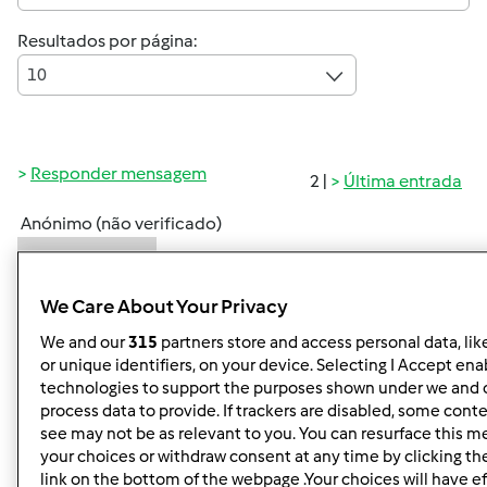
Resultados por página:
10
Responder mensagem
2 |
Última entrada
Anónimo (não verificado)
We Care About Your Privacy
We and our
315
partners store and access personal data, lik
or unique identifiers, on your device. Selecting I Accept ena
technologies to support the purposes shown under we and 
Qua, 2013-03-06 16:14
#1
process data to provide. If trackers are disabled, some cont
see may not be as relevant to you. You can resurface this 
your choices or withdraw consent at any time by clicking t
Boa tarde, é a primeira vez que vou cozinhar
link on the bottom of the webpage .Your choices will have ef