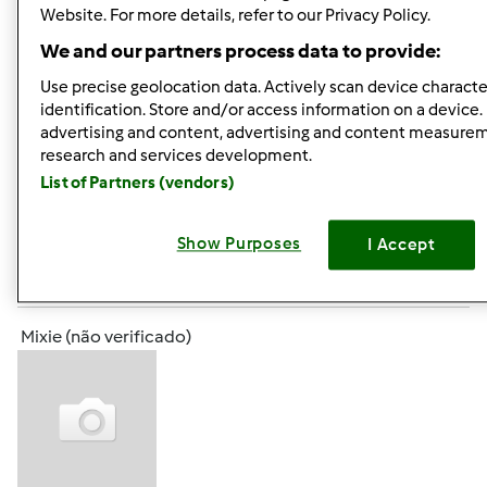
Website. For more details, refer to our Privacy Policy.
frango na bimby. Alguém me dá alguma receita por favor
We and our partners process data to provide:
de como faço. Queria que o frango ficasse inteiro para
Use precise geolocation data. Actively scan device character
depois levar a assar no forno só de modo a tostar.
identification. Store and/or access information on a device.
Obrigada pela ajuda.
advertising and content, advertising and content measure
research and services development.
List of Partners (vendors)
Topo
Show Purposes
I Accept
Iniciar sessão
ou
registe-se aqui
para escrever
comentários
Mixie (não verificado)