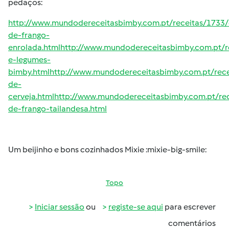
pedaços:
http://www.mundodereceitasbimby.com.pt/receitas/1733
de-frango-
enrolada.htmlhttp://www.mundodereceitasbimby.com.pt/r
e-legumes-
bimby.htmlhttp://www.mundodereceitasbimby.com.pt/rece
de-
cerveja.htmlhttp://www.mundodereceitasbimby.com.pt/rec
de-frango-tailandesa.html
Um beijinho e bons cozinhados Mixie :mixie-big-smile:
Topo
Iniciar sessão
ou
registe-se aqui
para escrever
comentários