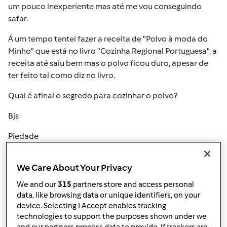
um pouco inexperiente mas até me vou conseguindo
safar.
Á um tempo tentei fazer a receita de "Polvo à moda do
Minho" que está no livro "Cozinha Regional Portuguesa", a
receita até saiu bem mas o polvo ficou duro, apesar de
ter feito tal como diz no livro.
Qual é afinal o segredo para cozinhar o polvo?
Bjs
Piedade
We Care About Your Privacy
Topo
We and our
315
partners store and access personal
Iniciar sessão
ou
registe-se aqui
para escrever
data, like browsing data or unique identifiers, on your
device. Selecting I Accept enables tracking
comentários
technologies to support the purposes shown under we