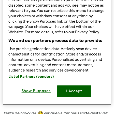
and our partners process data to provide. If trackers are
suzana mota cr… (não
disabled, some content and ads you see may not be as
verificado)
relevant to you. You can resurface this menu to change
your choices or withdraw consent at any time by
clicking the Show Purposes link on the bottom of the
webpage .Your choices will have effect within our
Website. For more details, refer to our Privacy Policy.
We and our partners process data to provide:
Use precise geolocation data. Actively scan device
Qui, 2009-10-22 00:51
#2
characteristics for identification. Store and/or access
olá
information on a device. Personalised advertising and
content, advertising and content measurement,
não tem muito segredo, tem mais a ver com a qualidade.
audience research and services development.
se fez a receita tal qual como está no livro
List of Partners (vendors)
deveria ter saido bem, já foi testada pela empresa.
quando cozer o polvo ( sem tempero ) basta certificar-se
Show Purposes
I Accept
se está cozido, se não estiver repita a programação mais
uns minutos.
tente de novo vai ,
ver que vai ter mais sorte desta vez.