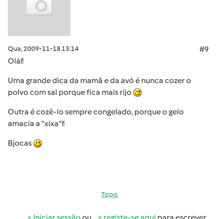
Qua, 2009-11-18 13:14
#9
Olá!!
Uma grande dica da mamã e da avó é nunca cozer o
polvo com sal porque fica mais rijo
Outra é cozê-lo sempre congelado, porque o gelo
amacia a "xixa"!!
Bjocas
Topo
Iniciar sessão
ou
registe-se aqui
para escrever