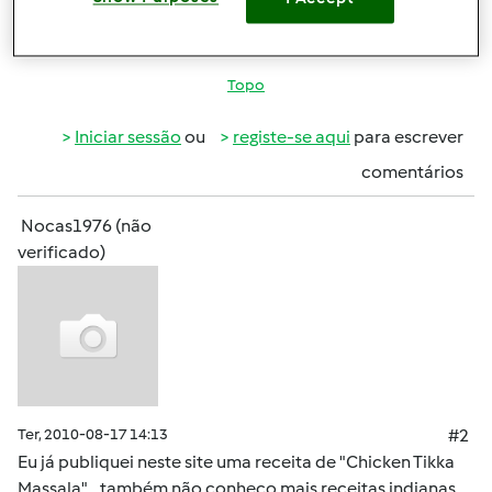
indianas adaptadas á bimby,
Topo
Iniciar sessão
ou
registe-se aqui
para escrever
comentários
Nocas1976 (não
verificado)
Ter, 2010-08-17 14:13
#2
Eu já publiquei neste site uma receita de "Chicken Tikka
Massala"... também não conheço mais receitas indianas