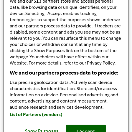
We and our
313
partners store and access personal
data, like browsing data or unique identifiers, on your
Resultados por página:
device. Selecting I Accept enables tracking
technologies to support the purposes shown under we
10
and our partners process data to provide. If trackers are
disabled, some content and ads you see may not be as
relevant to you. You can resurface this menu to change
your choices or withdraw consent at any time by
Responder mensagem
2 |
Última entrada
clicking the Show Purposes link on the bottom of the
webpage .Your choices will have effect within our
Gast (não verificado)
Website. For more details, refer to our Privacy Policy.
We and our partners process data to provide:
Use precise geolocation data. Actively scan device
characteristics for identification. Store and/or access
information on a device. Personalised advertising and
content, advertising and content measurement,
audience research and services development.
Ter, 2010-08-17 11:26
#1
List of Partners (vendors)
ola a todos
sera que alguem me pode ajudar, preciso de receitas
Show Purposes
I Accept