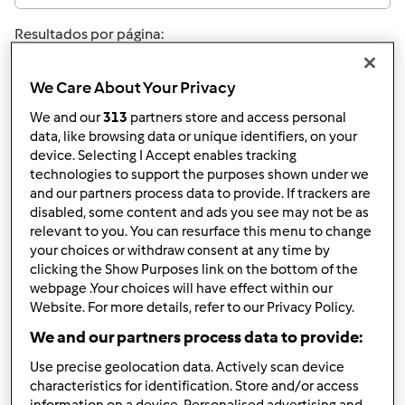
Resultados por página:
10
We Care About Your Privacy
We and our
313
partners store and access personal
data, like browsing data or unique identifiers, on your
Responder mensagem
3 |
Última entrada
device. Selecting I Accept enables tracking
technologies to support the purposes shown under we
MaryJoaoMaria (não
and our partners process data to provide. If trackers are
verificado)
disabled, some content and ads you see may not be as
relevant to you. You can resurface this menu to change
your choices or withdraw consent at any time by
clicking the Show Purposes link on the bottom of the
webpage .Your choices will have effect within our
Website. For more details, refer to our Privacy Policy.
We and our partners process data to provide:
Sex, 2013-12-27 10:19
#1
Use precise geolocation data. Actively scan device
Bom dia, tentei fazer as castanhas de Viseu através da
characteristics for identification. Store and/or access
receita publicada no livro "do convento para a Bimby" e