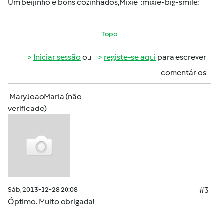
Um beijinho e bons cozinhados,Mixie :mixie-big-smile:
Topo
Iniciar sessão
ou
registe-se aqui
para escrever
comentários
MaryJoaoMaria (não
verificado)
Sáb, 2013-12-28 20:08
#3
Óptimo. Muito obrigada!