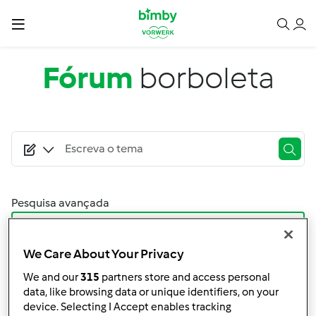
Passar para o conteúdo principal
Fórum
borboleta
Pesquisa avançada
Filtro
We Care About Your Privacy
Ordenar por:
We and our
315
partners store and access personal
Mais Recentes
data, like browsing data or unique identifiers, on your
device. Selecting I Accept enables tracking
Resultados por página: