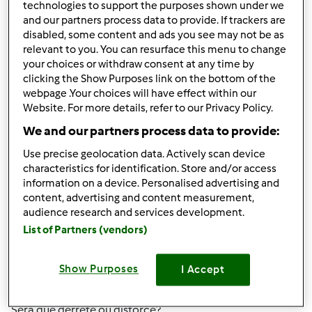
technologies to support the purposes shown under we
10
and our partners process data to provide. If trackers are
disabled, some content and ads you see may not be as
relevant to you. You can resurface this menu to change
your choices or withdraw consent at any time by
clicking the Show Purposes link on the bottom of the
Responder mensagem
1 |
Última entrada
webpage .Your choices will have effect within our
Website. For more details, refer to our Privacy Policy.
Anónimo (não verificado)
We and our partners process data to provide:
Use precise geolocation data. Actively scan device
characteristics for identification. Store and/or access
information on a device. Personalised advertising and
content, advertising and content measurement,
audience research and services development.
List of Partners (vendors)
Sex, 2010-12-10 22:38
#1
Olá a todos!
Show Purposes
I Accept
Alguém me sabe dizer se posso usar o acessório
borboleta com temperatura varoma durante 40 min?
Será que derrete ou distorce?