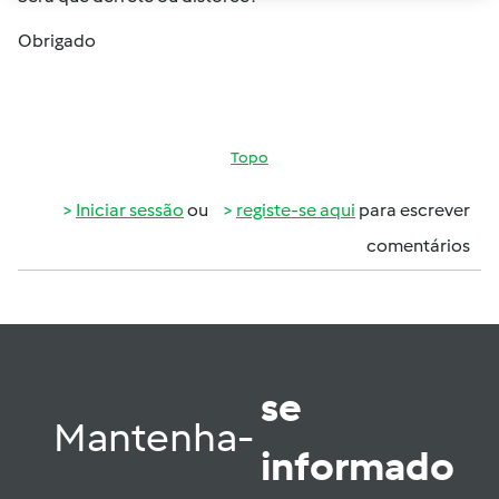
Obrigado
Topo
Iniciar sessão
ou
registe-se aqui
para escrever
comentários
se
Mantenha-
informado