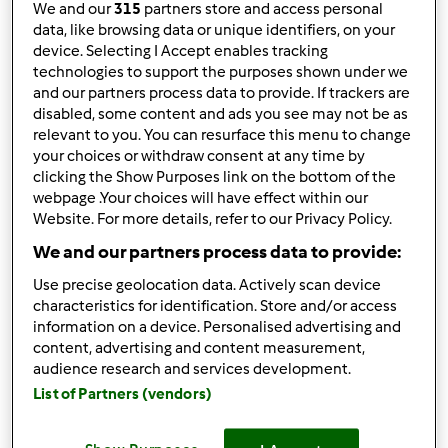
We and our
315
partners store and access personal
eu não acredito no que a minha bimby me fez... estou
data, like browsing data or unique identifiers, on your
profundamente chatiada com isto e chatiei-me com elas
device. Selecting I Accept enables tracking
as duas... pois.... não percebem nada.... passo a explicar...a
technologies to support the purposes shown under we
mais de um ano que no meu quarto mora uma balança
and our partners process data to provide. If trackers are
linda, sempre que os meus 2 pezinhos se colocavam em
disabled, some content and ads you see may not be as
cima dela era simpatica comigo dizendo-me sempre uns
relevant to you. You can resurface this menu to change
numeros entre os 50/52kg algo que me animava
your choices or withdraw consent at any time by
clicking the Show Purposes link on the bottom of the
sempremas, recentemente tudo mudou....desde que a
webpage .Your choices will have effect within our
bimby entrou cá em casa criou-se uma rivalidade entre
Website. For more details, refer to our Privacy Policy.
elas... cerca de uma semana depois de a minha biboncas
We and our partners process data to provide:
ter sido contratada para a minha cozinha a balança
respondeu-me mal: marcou 53Kg, :mixie-crying: olhei de
Use precise geolocation data. Actively scan device
lado para a ela avisei a bimby do que se passava, ela
characteristics for identification. Store and/or access
prometeu ter mais cuidado com o que me ia dar para
information on a device. Personalised advertising and
comer. confiei nela, maldita a hora... quase 3 meses
content, advertising and content measurement,
audience research and services development.
depois da bimby ter entado cá em casa a minha balança
List of Partners (vendors)
do quarto respondeu-me:-JÁ NÃO AGUENTO CONTIGO,
TENS 56KG. A ESCOLHA É TUA... OU A BIMBY OU EU...
:mixie-crying: confesso que a escolha deixou-me triste,