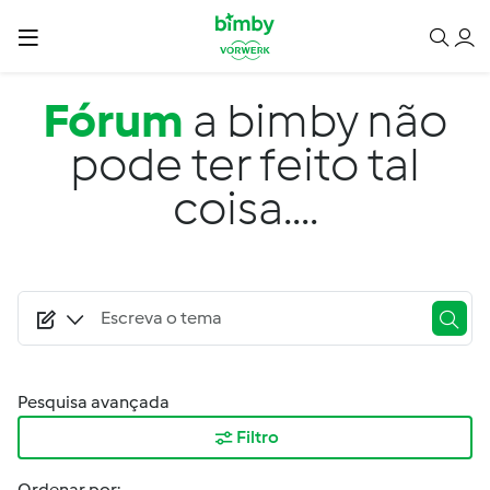
Passar para o conteúdo principal
Fórum
a bimby não
pode ter feito tal
coisa....
Pesquisa avançada
Filtro
Ordenar por: