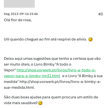
Seg, 2013-09-16 15:46
#3
Olá
flor de rosa
,
Uiii quando cheguei ao fim até respirei de alivio.
Deixo aqui umas sugestões que tenho a certeza que vão
ser muito úteis, o Livro Bimby "A todo o
Vapor"
http://shop.vorwerk.pt/livros/livro-a-todo-o-
vapor-para-a-bimby-tm31.html
e o Livro "A Bimby à sua
medida"
http://shop.vorwerk.pt/livros/livro-a-bimby-a-
sua-medida.html
.
São duas boas ajudas para quem procura um estilo de
vida mais saudável!