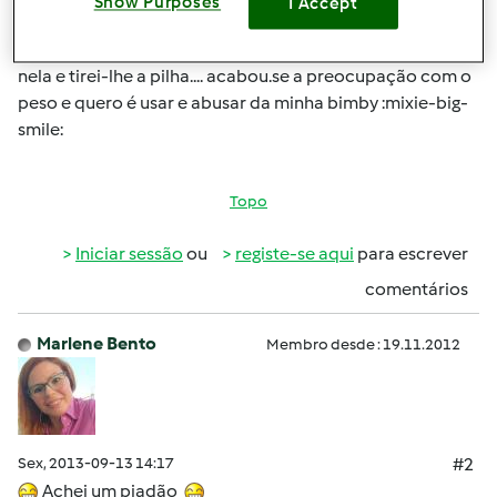
Show Purposes
I Accept
ate chorei mas teve mesmo que ser... não tive outra
alternativa senão fazer-lhe o que menos queria.... pequei
nela e tirei-lhe a pilha.... acabou.se a preocupação com o
peso e quero é usar e abusar da minha bimby :mixie-big-
smile:
Topo
Iniciar sessão
ou
registe-se aqui
para escrever
comentários
Marlene Bento
Membro desde : 19.11.2012
Sex, 2013-09-13 14:17
#2
Achei um piadão