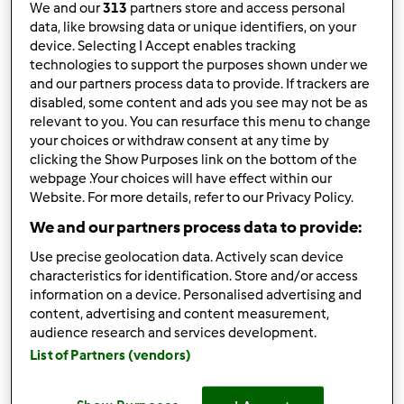
We and our
313
partners store and access personal
data, like browsing data or unique identifiers, on your
Resultados por página:
device. Selecting I Accept enables tracking
10
technologies to support the purposes shown under we
and our partners process data to provide. If trackers are
disabled, some content and ads you see may not be as
relevant to you. You can resurface this menu to change
your choices or withdraw consent at any time by
Responder mensagem
2 |
Última entrada
clicking the Show Purposes link on the bottom of the
webpage .Your choices will have effect within our
Sonia8 (não verificado)
Website. For more details, refer to our Privacy Policy.
We and our partners process data to provide:
Use precise geolocation data. Actively scan device
characteristics for identification. Store and/or access
information on a device. Personalised advertising and
content, advertising and content measurement,
audience research and services development.
Dom, 2013-04-14 21:52
#1
List of Partners (vendors)
Alguem me sabe dizer se na receita de Arroz doce com
leite de côco e manga, o arroz glutinoso poderá ser
substituído por arroz carolino?