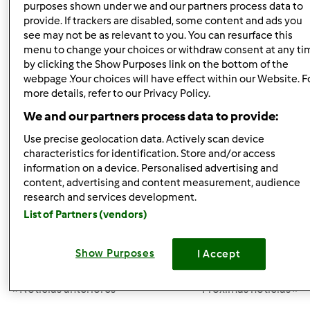
purposes shown under we and our partners process data to
provide. If trackers are disabled, some content and ads you
see may not be as relevant to you. You can resurface this
menu to change your choices or withdraw consent at any ti
by clicking the Show Purposes link on the bottom of the
webpage .Your choices will have effect within our Website. F
more details, refer to our Privacy Policy.
We and our partners process data to provide:
Use precise geolocation data. Actively scan device
De 27 de maio a 13 de junho aproveite os descontos e
characteristics for identification. Store and/or access
promoções diárias em Livros Bimby® e também em sacos de
information on a device. Personalised advertising and
transporte!
content, advertising and content measurement, audience
Não perca esta oportunidade, são 17 dias cheios de
research and services development.
surpresas.
List of Partners (vendors)
Fique atento porque todos os dias selecionamos um Livro do
Dia com um desconto ainda mais especial.
Show Purposes
I Accept
Visite a Loja Online:
http://bit.ly/feira-do-livro_bimby
« Notícias anteriores
Próximas notícias »