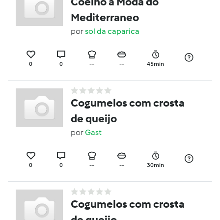
Coelho a Moda do
Mediterraneo
por
sol da caparica
0
0
--
--
45min
Cogumelos com crosta
de queijo
por
Gast
0
0
--
--
30min
Cogumelos com crosta
de queijo