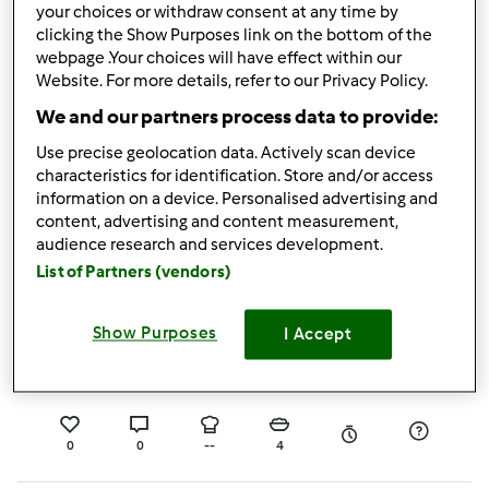
your choices or withdraw consent at any time by
clicking the Show Purposes link on the bottom of the
0
0
--
--
45min
webpage .Your choices will have effect within our
Website. For more details, refer to our Privacy Policy.
We and our partners process data to provide:
Cachupa
Use precise geolocation data. Actively scan device
por
Gast
characteristics for identification. Store and/or access
information on a device. Personalised advertising and
content, advertising and content measurement,
audience research and services development.
0
0
--
--
1h 0min
List of Partners (vendors)
Caril de Frango
Show Purposes
I Accept
por
ruimmmourao
0
0
--
4