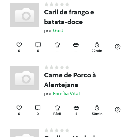
Caril de frango e
batata-doce
por
Gast
0
0
--
--
22min
Carne de Porco à
Alentejana
por
Família Vital
0
0
Fácil
4
50min