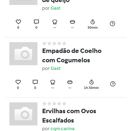
por
Gast
0
0
--
--
30min
Empadão de Coelho
com Cogumelos
por
Gast
0
0
--
--
1h 30min
Ervilhas com Ovos
Escalfados
por
cqm.carina