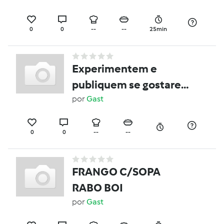
0
0
--
--
25min
Experimentem e
publiquem se gostarem
eu nao sei fazer
por
Gast
0
0
--
--
FRANGO C/SOPA
RABO BOI
por
Gast