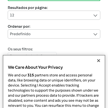
Resultados por página:
12
Ordenar por:
Predefinido
Os seus filtros:
Pratos principais Carne
We Care About Your Privacy
Limpar
We and our
315
partners store and access personal
data, like browsing data or unique identifiers, on your
device. Selecting I Accept enables tracking
Bife Wellington à
technologies to support the purposes shown under we
minha moda
and our partners process data to provide. If trackers are
disabled, some content and ads you see may not be as
por
Gast
relevant to you. You can resurface this menu to change