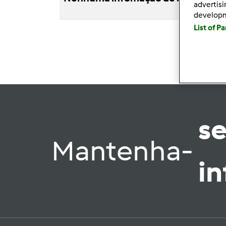
advertis
develop
List of P
s
Mantenha-
i