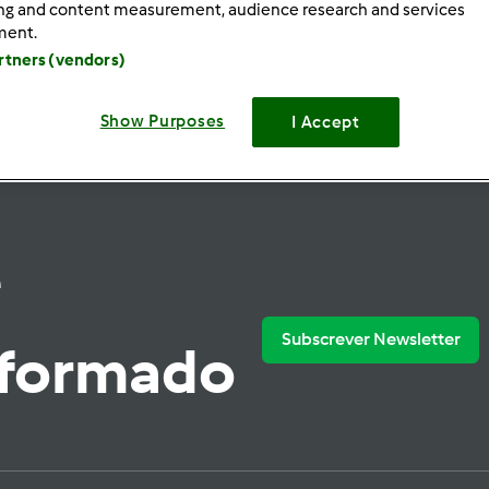
ing and content measurement, audience research and services
ment.
artners (vendors)
Show Purposes
I Accept
e
Subscrever Newsletter
nformado