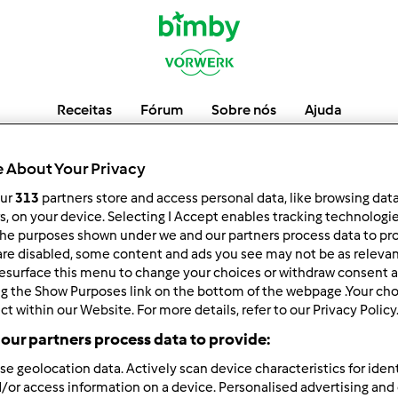
Receitas
Fórum
Sobre nós
Ajuda
 About Your Privacy
our
313
partners store and access personal data, like browsing dat
Bimbylhotice
rs, on your device. Selecting I Accept enables tracking technologi
he purposes shown under we and our partners process data to prov
are disabled, some content and ads you see may not be as relevan
esurface this menu to change your choices or withdraw consent a
ng the Show Purposes link on the bottom of the webpage .Your choi
ct within our Website. For more details, refer to our Privacy Policy
or
Respostas
our partners process data to provide:
se geolocation data. Actively scan device characteristics for ident
/or access information on a device. Personalised advertising and