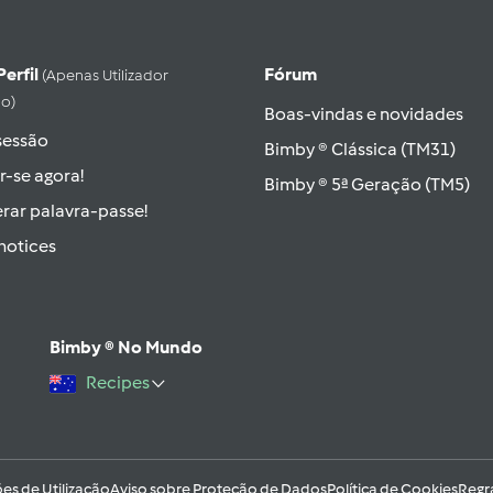
Perfil
Fórum
(apenas Utilizador
do)
Boas-vindas e novidades
 sessão
Bimby ® Clássica (TM31)
r-se agora!
Bimby ® 5ª Geração (TM5)
rar palavra-passe!
hotices
Bimby ® No Mundo
Recipes
es de Utilização
Aviso sobre Proteção de Dados
Política de Cookies
Regr