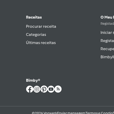
Receitas
O Meu 
Regista
Procurar receita
Iniciar
Categorias
Regista
Últimas receitas
Recupe
Bimbyl
Bimby®
©2026 Vorwerk
Enviar mensagem
Termos e Condiçõ