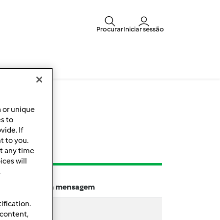
Procurar
Iniciar sessão
a or unique
s
es to
ide. If
t to you.
t any time
ces will
.
Última mensagem
ification.
 content,