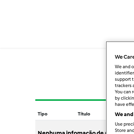
We Care
We and 
identifie
support t
trackers 
You can r
by clicki
have effe
Tipo
Título
Aut
We and 
Use preci
Store and
Nenhuma infomação de atividade