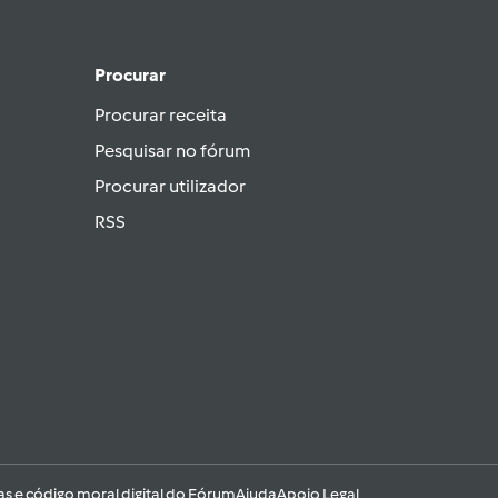
Procurar
Procurar receita
Pesquisar no fórum
Procurar utilizador
RSS
as e código moral digital do Fórum
Ajuda
Apoio Legal