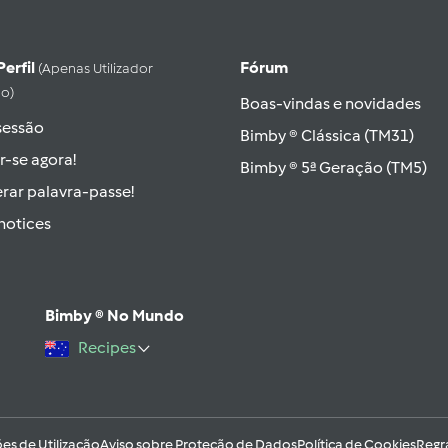
Perfil
Fórum
(apenas Utilizador
do)
Boas-vindas e novidades
 sessão
Bimby ® Clássica (TM31)
r-se agora!
Bimby ® 5ª Geração (TM5)
rar palavra-passe!
hotices
Bimby ® No Mundo
Recipes
es de Utilização
Aviso sobre Proteção de Dados
Política de Cookies
Regr