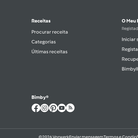
Receitas
O Meu 
Regista
Procurar receita
Iniciar
Categorias
Regista
Últimas receitas
Recupe
Bimbyl
Bimby®
©2026 Vorwerk
Enviar mensagem
Termos e Condiçõ