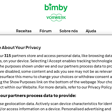
Receitas
Fórum
Sobre nós
Ajuda
 About Your Privacy
our
315
partners store and access personal data, like browsing dat
Bimbylhotice
rs, on your device. Selecting I Accept enables tracking technologi
he purposes shown under we and our partners process data to prov
are disabled, some content and ads you see may not be as relevan
esurface this menu to change your choices or withdraw consent a
ng the Show Purposes link on the bottom of the webpage .Your choi
ct within our Website. For more details, refer to our Privacy Policy
or
Respostas
our partners process data to provide:
se geolocation data. Actively scan device characteristics for ident
/or access information on a device. Personalised advertising and