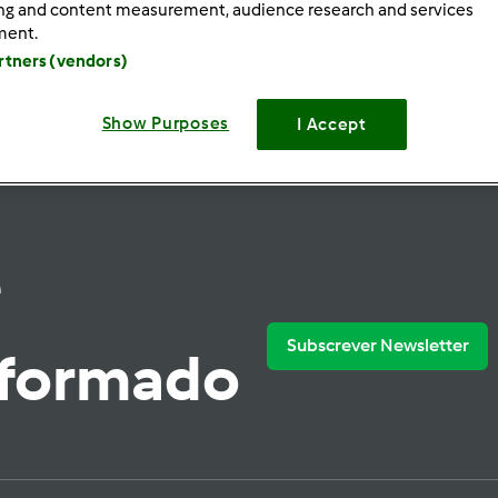
ing and content measurement, audience research and services
ment.
artners (vendors)
Show Purposes
I Accept
e
Subscrever Newsletter
nformado