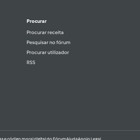
Procurar
Procurar receita
Pesquisar no fórum
Procurar utilizador
RSS
as e código moral digital do Fórum
Ajuda
Apoio Legal