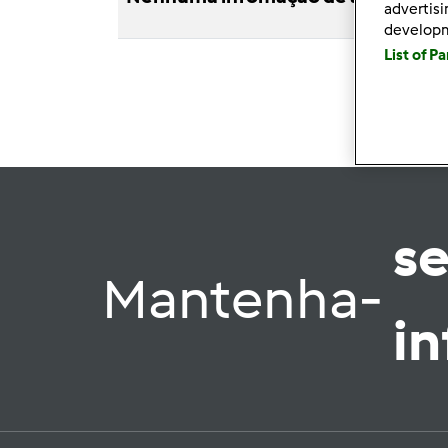
advertis
develop
List of P
s
Mantenha-
i