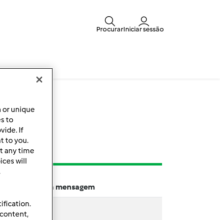
Procurar
Iniciar sessão
a or unique
s
es to
ide. If
t to you.
t any time
ces will
.
Última mensagem
ification.
 content,