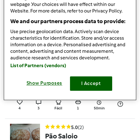
webpage .Your choices will have effect within our
Website. For more details, refer to our Privacy Policy.
4.5
(6)
Pão Rápido
We and our partners process data to provide:
por
Gast
Use precise geolocation data. Actively scan device
characteristics for identification. Store and/or access
information on a device. Personalised advertising and
5
16
Fácil
0
23min
content, advertising and content measurement,
audience research and services development.
List of Partners (vendors)
4.5
(2)
PÃO RUSTICO
Show Purposes
I Accept
por
Gast
4
3
Fácil
1
50min
5.0
(2)
Pão Saloio