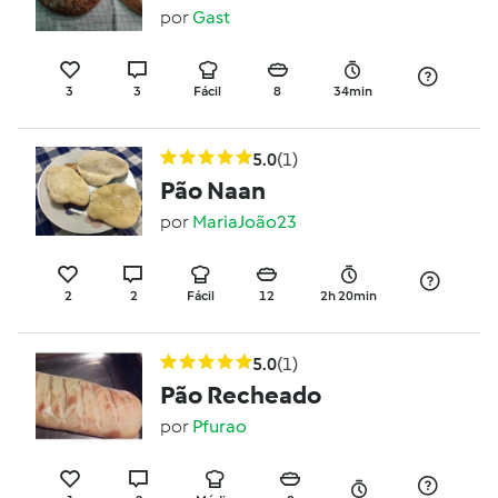
por
Gast
3
3
Fácil
8
34min
5.0
(1)
Pão Naan
por
MariaJoão23
2
2
Fácil
12
2h 20min
5.0
(1)
Pão Recheado
por
Pfurao