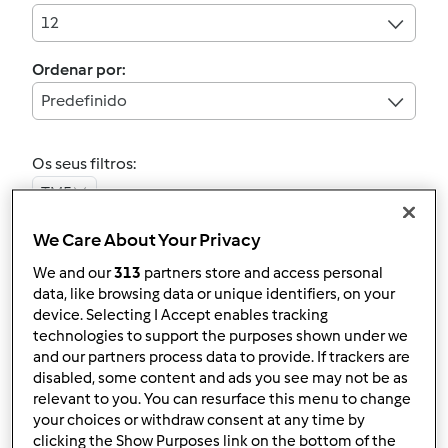
12
Ordenar por:
Predefinido
Os seus filtros:
TM5
We Care About Your Privacy
Limpar
We and our
313
partners store and access personal
data, like browsing data or unique identifiers, on your
4.8
(10)
device. Selecting I Accept enables tracking
PÃO RÁPIDO
technologies to support the purposes shown under we
and our partners process data to provide. If trackers are
por
Gast
disabled, some content and ads you see may not be as
relevant to you. You can resurface this menu to change
your choices or withdraw consent at any time by
5
16
Fácil
1
37min
clicking the Show Purposes link on the bottom of the