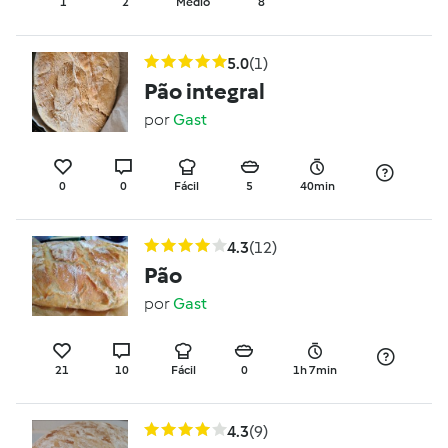
1
2
Médio
8
5.0
(1)
Pão integral
por
Gast
0
0
Fácil
5
40min
4.3
(12)
Pão
por
Gast
21
10
Fácil
0
1h 7min
4.3
(9)