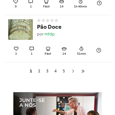
0
1
Fácil
14
1h 40min
Pão Doce
por
mfdp
2
1
Fácil
14
51min
1
2
3
4
5