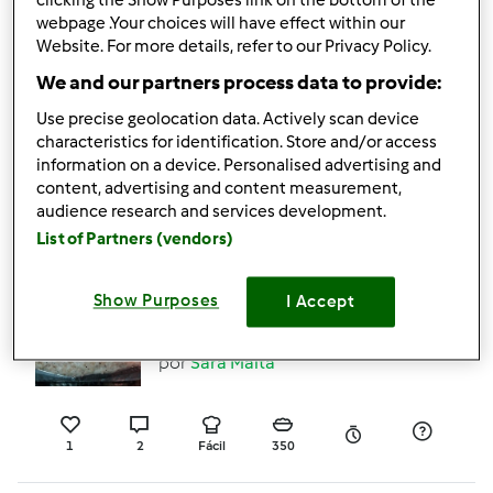
clicking the Show Purposes link on the bottom of the
webpage .Your choices will have effect within our
4
1
Fácil
--
2h 2min
Website. For more details, refer to our Privacy Policy.
We and our partners process data to provide:
Use precise geolocation data. Actively scan device
Pão sem glúten
characteristics for identification. Store and/or access
por
Gast
information on a device. Personalised advertising and
content, advertising and content measurement,
audience research and services development.
List of Partners (vendors)
0
0
Fácil
150
1h 1min
Show Purposes
I Accept
Pão de forma (cereais)
por
Sara Malta
1
2
Fácil
350