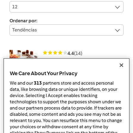
12
Ordenar por:
Tendências
4.4
(14)
pão de queijo
por
Gast
We Care About Your Privacy
We and our
313
partners store and access personal
data, like browsing data or unique identifiers, on your
16
11
--
--
10min
device. Selecting I Accept enables tracking
technologies to support the purposes shown under we
4.7
(3)
and our partners process data to provide. If trackers are
disabled, some content and ads you see may not be as
Pão de água
relevant to you. You can resurface this menu to change
por
Gast
your choices or withdraw consent at any time by