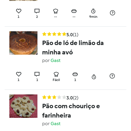
1
2
--
--
9min
5.0
(1)
Pão de ló de limão da
minha avó
por
Gast
1
1
Fácil
1
3.0
(2)
Pão com chouriço e
farinheira
por
Gast