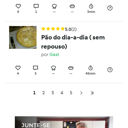
0
1
--
--
3min
5.0
(2)
Pão do dia-a-dia ( sem
repouso)
por
Gast
4
3
--
--
45min
1
2
3
4
5