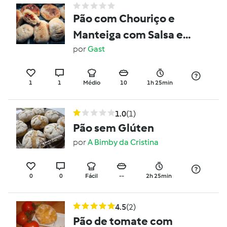
Pão com Chouriço e
Manteiga com Salsa e
Alho
por
Gast
1
1
Médio
10
1h 25min
1.0
(1)
Pão sem Glúten
por
A Bimby da Cristina
0
0
Fácil
--
2h 25min
4.5
(2)
Pão de tomate com