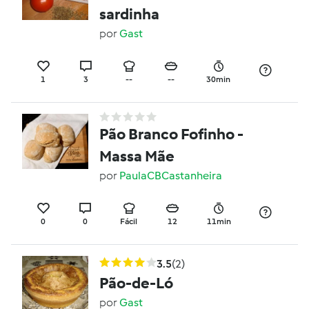
sardinha
por
Gast
1
3
--
--
30min
Pão Branco Fofinho -
Massa Mãe
por
PaulaCBCastanheira
0
0
Fácil
12
11min
3.5
(2)
Pão-de-Ló
por
Gast