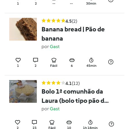
1
2
--
--
30min
4.5
(2)
Banana bread | Pão de
banana
por
Gast
1
2
Fácil
6
45min
4.1
(12)
Bolo 1ª comunhão da
Laura (bolo tipo pão de
ló com recheio de ovos
por
Gast
moles e canela)
2
23
Fácil
10
1h 18min