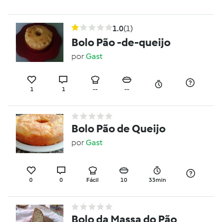
1.0
(1)
Bolo Pão -de-queijo
por
Gast
1
1
--
--
Bolo Pão de Queijo
por
Gast
0
0
Fácil
10
33min
Bolo da Massa do Pão