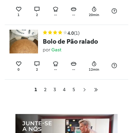
1
2
--
--
20min
4.0
(1)
Bolo de Pão ralado
por
Gast
0
2
--
--
12min
1
2
3
4
5