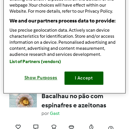
webpage .Your choices will have effect within our
Website. For more details, refer to our Privacy Policy.
2
2
Fácil
6
22min
We and our partners process data to provide:
Use precise geolocation data. Actively scan device
BOLO DE PÃO COM
characteristics for identification. Store and/or access
MEL E NOZES
information on a device. Personalised advertising and
content, advertising and content measurement,
por
ZELINHA
audience research and services development.
List of Partners (vendors)
0
1
--
--
1h 5min
Show Purposes
I Accept
5.0
(2)
Bacalhau no pão com
espinafres e azeitonas
por
Gast