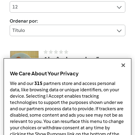
12
Ordenar por:
Título
Almôndegas de pão
por
Gast
We Care About Your Privacy
We and our
315
partners store and access personal
data, like browsing data or unique identifiers, on your
2
1
--
--
20min
device. Selecting I Accept enables tracking
technologies to support the purposes shown under we
and our partners process data to provide. If trackers are
5.0
(1)
disabled, some content and ads you see may not be as
Açorda de Pão e Alho
relevant to you. You can resurface this menu to change
por
dsintra
your choices or withdraw consent at any time by
clicking the Show Purposes link on the bottom of the