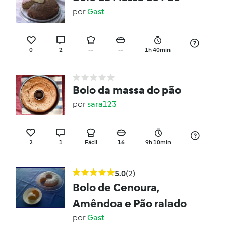
por
Gast
0
2
--
--
1h 40min
Bolo da massa do pão
por
sara123
2
1
Fácil
16
9h 10min
5.0
(2)
Bolo de Cenoura,
Amêndoa e Pão ralado
por
Gast