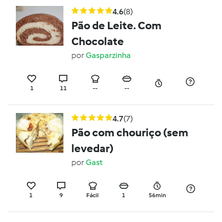
4.6
(8)
Pão de Leite. Com
Chocolate
por
Gasparzinha
1
11
--
--
4.7
(7)
Pão com chouriço (sem
levedar)
por
Gast
1
9
Fácil
1
56min