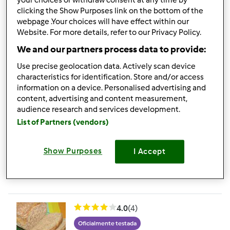
your choices or withdraw consent at any time by
Oficialmente testada
clicking the Show Purposes link on the bottom of the
Pão ao Vapor
webpage .Your choices will have effect within our
por
Equipa Bimby
Website. For more details, refer to our Privacy Policy.
We and our partners process data to provide:
Use precise geolocation data. Actively scan device
4
8
Fácil
18
43min
characteristics for identification. Store and/or access
information on a device. Personalised advertising and
4.3
(6)
content, advertising and content measurement,
audience research and services development.
Oficialmente testada
List of Partners (vendors)
Pão de brioche a vapor
por
Equipa Bimby
Show Purposes
I Accept
10
7
Fácil
--
53min
4.0
(4)
Oficialmente testada