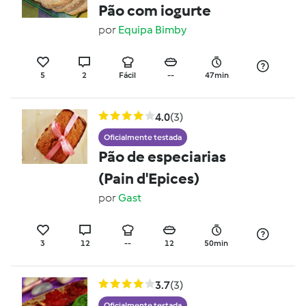
Pão com iogurte
por
Equipa Bimby
5
2
Fácil
--
47min
4.0
(3)
Oficialmente testada
Pão de especiarias
(Pain d'Epices)
por
Gast
3
12
--
12
50min
3.7
(3)
Oficialmente testada