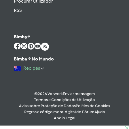
Procurar utilizador
RSS
Bimby®
Bimby ® No Mundo
Recipes
©2026 Vorwerk
Enviar mensagem
Termos e Condições de Utilização
Aviso sobre Proteção de Dados
Política de Cookies
Regras e código moral digital do Fórum
Ajuda
Apoio Legal