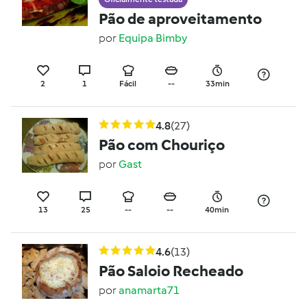
Pão de aproveitamento
por
Equipa Bimby
2
1
Fácil
--
33min
4.8
(27)
Pão com Chouriço
por
Gast
13
25
--
--
40min
4.6
(13)
Pão Saloio Recheado
por
anamarta71