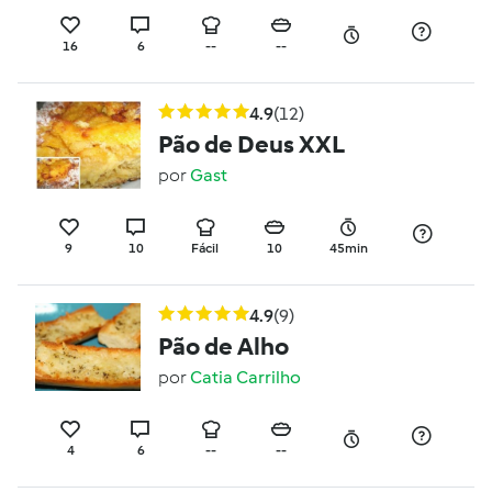
16
6
--
--
4.9
(12)
Pão de Deus XXL
por
Gast
9
10
Fácil
10
45min
4.9
(9)
Pão de Alho
por
Catia Carrilho
4
6
--
--