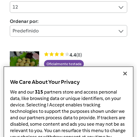
12
Ordenar por:
Predefinido
4.4
(8)
Oficialmente testada
pão de queijo super
fácil
We Care About Your Privacy
por
Gast
We and our
315
partners store and access personal
data, like browsing data or unique identifiers, on your
device. Selecting I Accept enables tracking
technologies to support the purposes shown under we
4
19
Fácil
26
1h 10min
and our partners process data to provide. If trackers are
disabled, some content and ads you see may not be as
4.4
(7)
relevant to you. You can resurface this menu to change