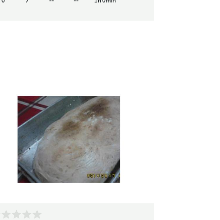
0
7
--
--
1h 0min