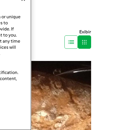
a or unique
es to
ide. If
Exibir
t to you.
t any time
ces will
.
ification.
 content,