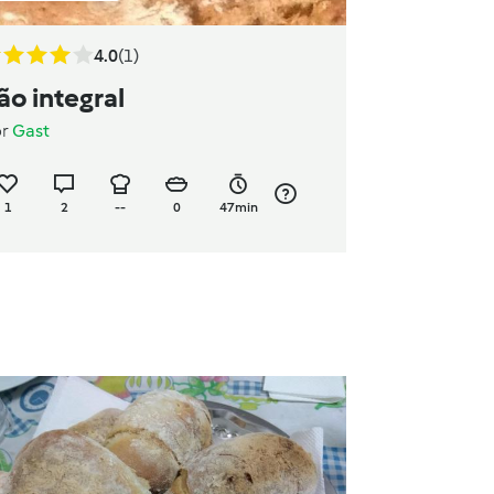
4.0
(1)
ão integral
or
Gast
1
2
--
0
47min