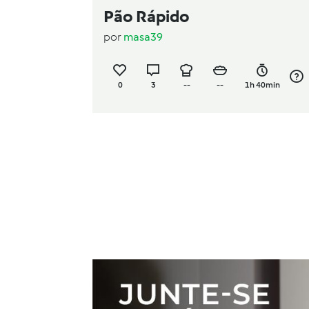
Pão Rápido
por
masa39
0
3
--
--
1h 40min