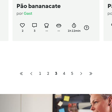
Pão bananacate
P
por
Gast
p
2
3
--
--
1h 12min
1
2
3
4
5