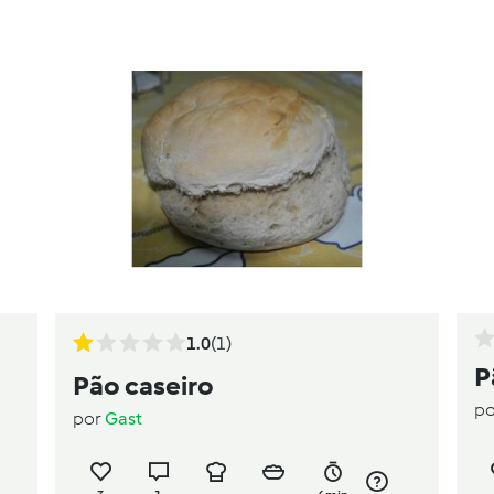
1.0
(1)
P
Pão caseiro
p
por
Gast