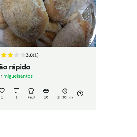
3.0
(1)
ão rápido
or
miguelsantos
1
1
Fácil
10
1h 30min