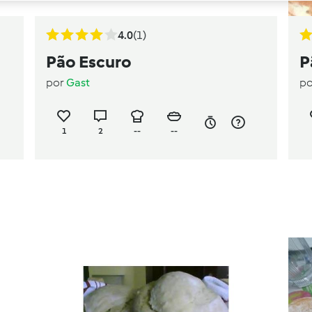
4.0
(1)
Pão Escuro
P
por
Gast
p
1
2
--
--