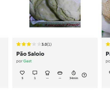
3.0
(1)
Pão Saloio
P
por
Gast
p
5
1
--
--
34min