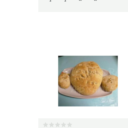
2
2
--
--