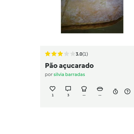
3.0
(1)
Pão açucarado
por
silvia barradas
1
3
--
--