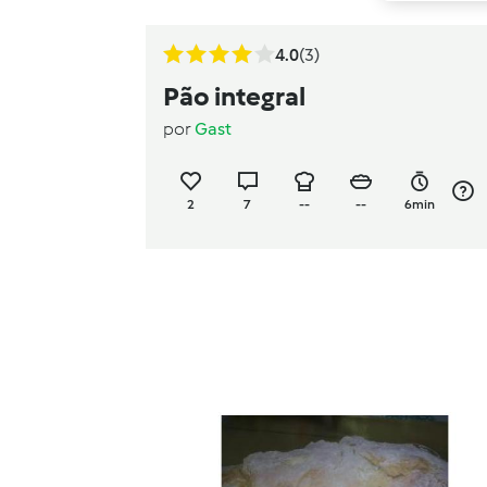
4.0
(3)
Pão integral
por
Gast
2
7
--
--
6min