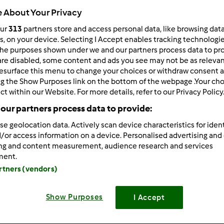
 About Your Privacy
536
resultados para:
pÃo
our
313
partners store and access personal data, like browsing dat
rs, on your device. Selecting I Accept enables tracking technologi
he purposes shown under we and our partners process data to prov
ltados por página:
Ordenar por:
are disabled, some content and ads you see may not be as relevan
esurface this menu to change your choices or withdraw consent a
Predefinido
ng the Show Purposes link on the bottom of the webpage .Your choi
ct within our Website. For more details, refer to our Privacy Policy
our partners process data to provide:
se geolocation data. Actively scan device characteristics for ident
/or access information on a device. Personalised advertising and
ing and content measurement, audience research and services
ment.
artners (vendors)
Show Purposes
I Accept