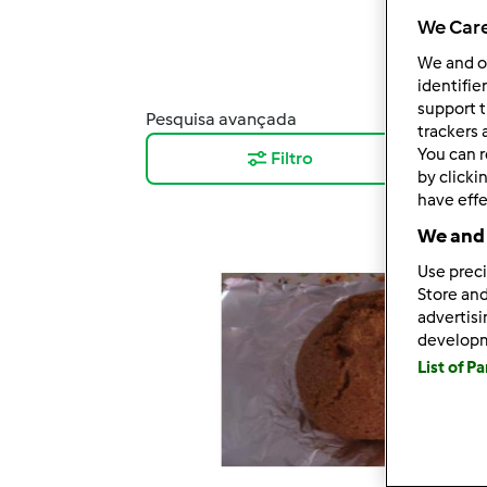
We Care
We and 
identifie
support t
Pesquisa avançada
Resu
trackers 
You can r
Filtro
12
by clicki
have effe
We and 
Use preci
Store and
advertis
develop
List of P