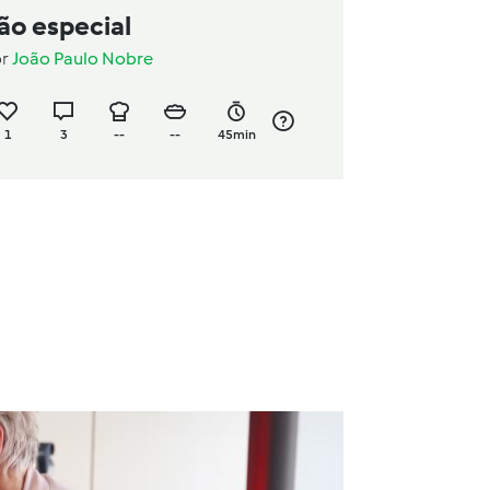
ão especial
or
João Paulo Nobre
1
3
--
--
45min