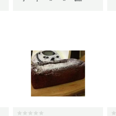
3
1
--
--
6min