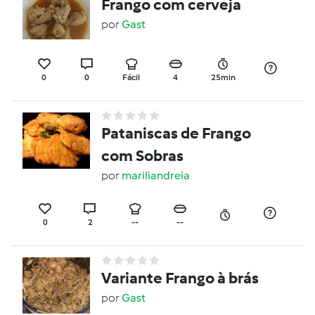
Frango com cerveja
por
Gast
0
0
Fácil
4
25min
Pataniscas de Frango
com Sobras
por
mariliandreia
0
2
--
--
Variante Frango à brás
por
Gast