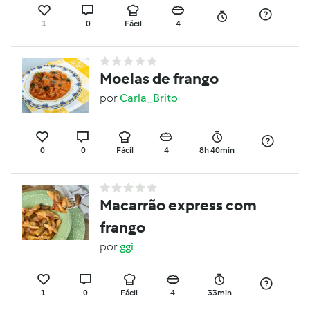
1
0
Fácil
4
Moelas de frango
por
Carla_Brito
0
0
Fácil
4
8h 40min
Macarrão express com
frango
por
ggi
1
0
Fácil
4
33min