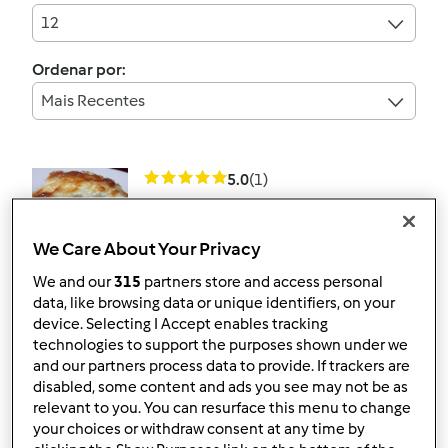
12
Ordenar por:
Mais Recentes
5.0
(1)
Lasanha de frango com
massa fresca de
We Care About Your Privacy
espinafres
por
sasgomes
We and our
315
partners store and access personal
data, like browsing data or unique identifiers, on your
device. Selecting I Accept enables tracking
1
0
Médio
5
1h 30min
technologies to support the purposes shown under we
and our partners process data to provide. If trackers are
disabled, some content and ads you see may not be as
relevant to you. You can resurface this menu to change
Pastéis de Frango
your choices or withdraw consent at any time by
Assado e Chouriço