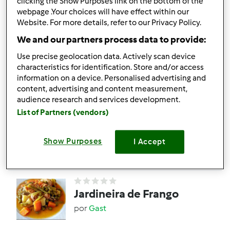
clicking the Show Purposes link on the bottom of the
webpage .Your choices will have effect within our
por
mafaldadebrito@gmail.com
Website. For more details, refer to our Privacy Policy.
We and our partners process data to provide:
2
0
Fácil
10
1h 5min
Use precise geolocation data. Actively scan device
characteristics for identification. Store and/or access
information on a device. Personalised advertising and
Frango ao estilo
content, advertising and content measurement,
audience research and services development.
marroquino
List of Partners (vendors)
por
Gast
Show Purposes
I Accept
1
0
Fácil
4
47min
Jardineira de Frango
por
Gast