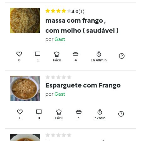
4.0
(1)
massa com frango ,
com molho ( saudável )
por
Gast
0
1
Fácil
4
1h 40min
Esparguete com Frango
por
Gast
1
0
Fácil
3
37min