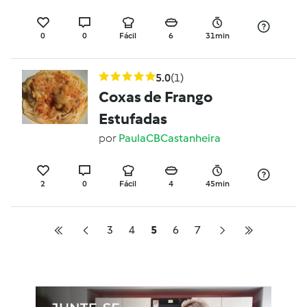
0
0
Fácil
6
31min
5.0
(1)
Coxas de Frango
Estufadas
por
PaulaCBCastanheira
2
0
Fácil
4
45min
3
4
5
6
7