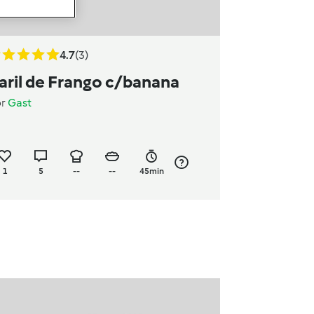
4.7
(3)
aril de Frango c/banana
or
Gast
1
5
--
--
45min