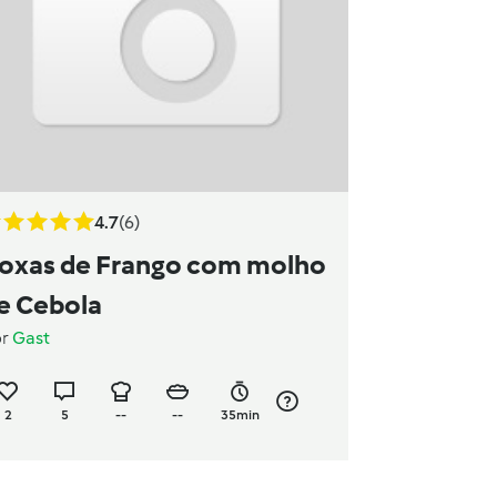
4.7
(6)
oxas de Frango com molho
e Cebola
or
Gast
2
5
--
--
35min