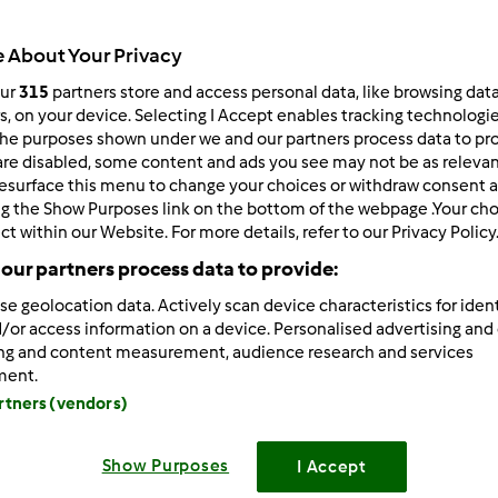
492
resultados para:
frango
 About Your Privacy
our
315
partners store and access personal data, like browsing dat
rs, on your device. Selecting I Accept enables tracking technologi
ltados por página:
Ordenar por:
he purposes shown under we and our partners process data to prov
Mais Recentes
are disabled, some content and ads you see may not be as relevan
esurface this menu to change your choices or withdraw consent a
ng the Show Purposes link on the bottom of the webpage .Your choi
ct within our Website. For more details, refer to our Privacy Policy
our partners process data to provide:
se geolocation data. Actively scan device characteristics for ident
/or access information on a device. Personalised advertising and
ing and content measurement, audience research and services
ment.
artners (vendors)
Show Purposes
I Accept