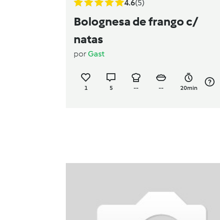
4.6
(5)
Bolognesa de frango c/
natas
por
Gast
1
5
--
--
20min