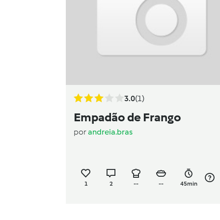
3.0
(1)
Empadão de Frango
por
andreia.bras
1
2
--
--
45min