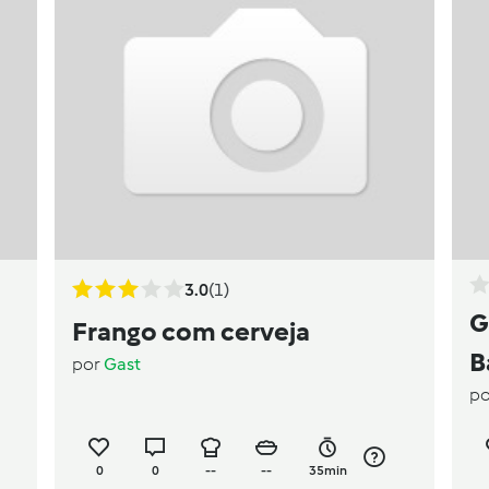
3.0
(1)
G
Frango com cerveja
B
por
Gast
p
0
0
--
--
35min