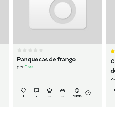
Panquecas de frango
C
por
Gast
d
p
1
2
--
--
30min