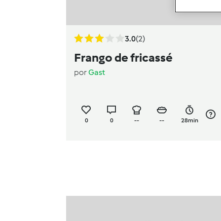
3.0
(2)
Frango de fricassé
por
Gast
0
0
--
--
28min