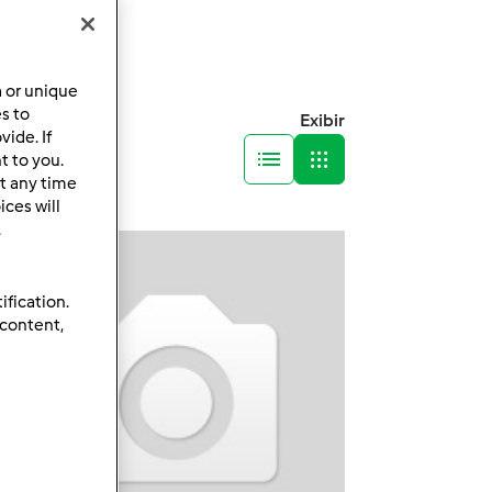
a or unique
es to
Exibir
ide. If
t to you.
t any time
ces will
.
ification.
 content,