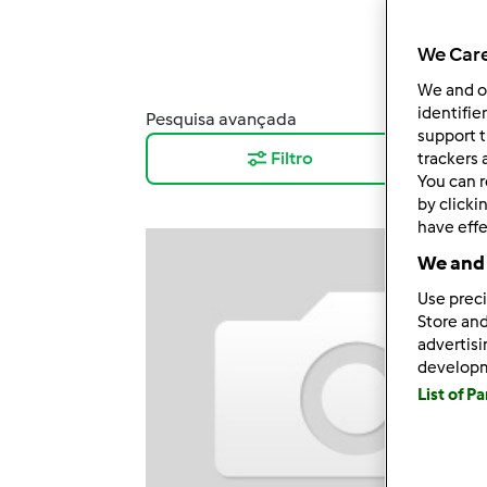
We Care
We and 
identifie
Pesquisa avançada
Resu
support t
Filtro
12
trackers 
You can r
by clicki
have effe
We and 
Use preci
Store and
advertis
develop
List of P