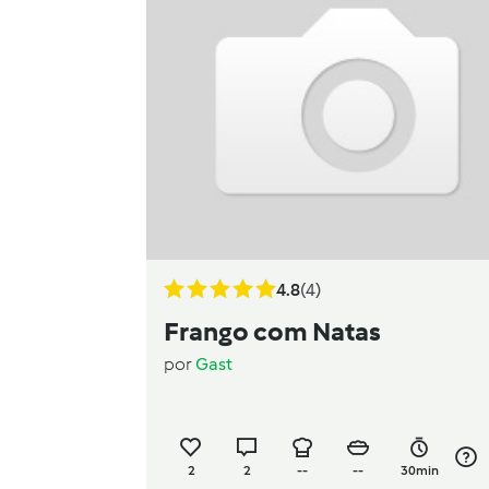
4.8
(4)
Frango com Natas
por
Gast
2
2
--
--
30min