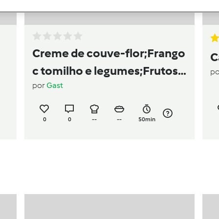
Creme de couve-flor;Frango
C
c tomilho e legumes;Frutos c
p
por
Gast
vinho do Porto
0
0
--
--
50min