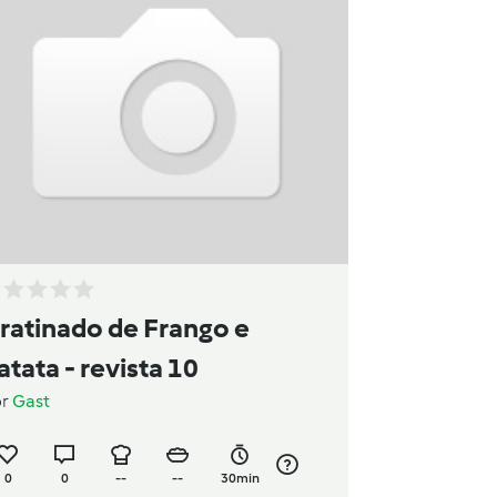
ratinado de Frango e
atata - revista 10
or
Gast
0
0
--
--
30min