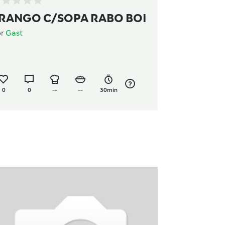
RANGO C/SOPA RABO BOI
or
Gast
0
0
--
--
30min