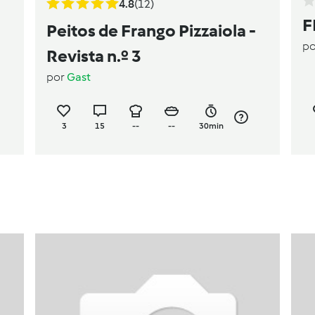
4.8
(12)
F
Peitos de Frango Pizzaiola -
p
Revista n.º 3
por
Gast
3
15
--
--
30min