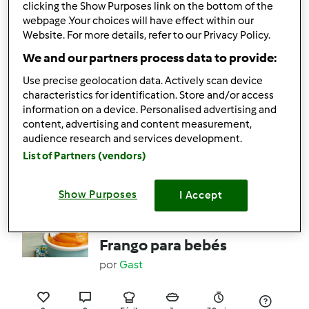
clicking the Show Purposes link on the bottom of the
webpage .Your choices will have effect within our
1
0
Fácil
8
26min
Website. For more details, refer to our Privacy Policy.
We and our partners process data to provide:
pernas de frango com
Use precise geolocation data. Actively scan device
characteristics for identification. Store and/or access
quiabo
information on a device. Personalised advertising and
por
Martaesteves
content, advertising and content measurement,
audience research and services development.
List of Partners (vendors)
0
0
Fácil
2
1h 0min
Show Purposes
I Accept
Sopa de Abóbora e
Frango para bebés
por
Gast