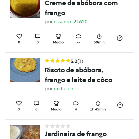
Creme de abóbora com
frango
por
cssantos21620
0
0
Médio
--
50min
5.0
(1)
Risoto de abóbora,
frango e leite de côco
por
rakhelen
0
0
Médio
4
1h 45min
Jardineira de frango