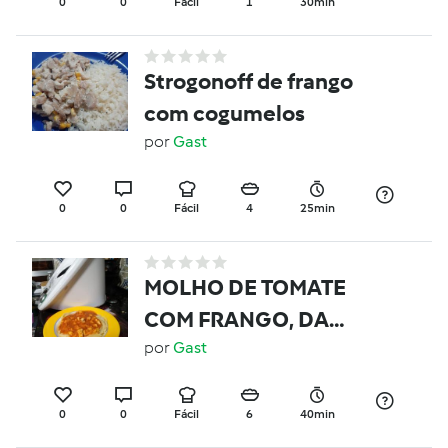
0
0
Fácil
1
30min
Strogonoff de frango
com cogumelos
por
Gast
0
0
Fácil
4
25min
MOLHO DE TOMATE
COM FRANGO, DA
CAROL
por
Gast
0
0
Fácil
6
40min