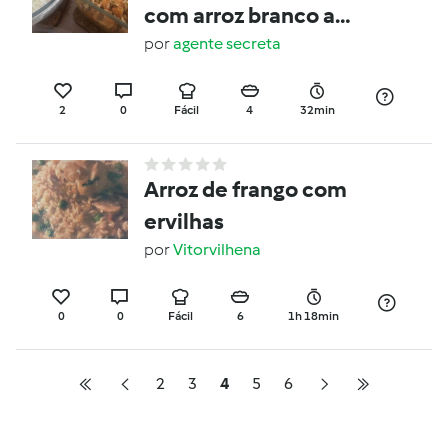
com arroz branco a
vapor
por
agente secreta
2
0
Fácil
4
32min
Arroz de frango com
ervilhas
por
Vitorvilhena
0
0
Fácil
6
1h 18min
2
3
4
5
6