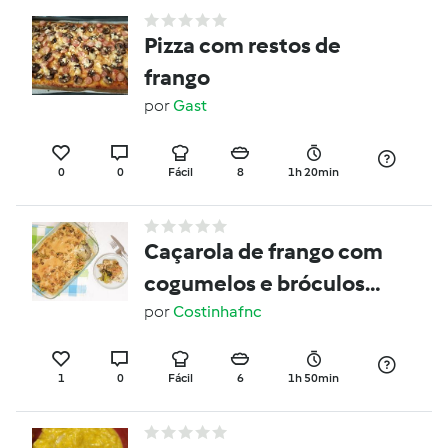
Pizza com restos de
frango
por
Gast
0
0
Fácil
8
1h 20min
Caçarola de frango com
cogumelos e bróculos,
com molho de caju e
por
Costinhafnc
côco
1
0
Fácil
6
1h 50min