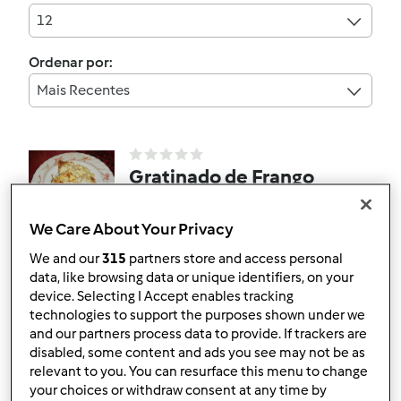
12
Ordenar por:
Mais Recentes
Gratinado de Frango
por
Gast
We Care About Your Privacy
We and our
315
partners store and access personal
1
1
Fácil
--
50min
data, like browsing data or unique identifiers, on your
device. Selecting I Accept enables tracking
technologies to support the purposes shown under we
5.0
(1)
and our partners process data to provide. If trackers are
Salpicão de Frango
disabled, some content and ads you see may not be as
relevant to you. You can resurface this menu to change
por
Gast
your choices or withdraw consent at any time by