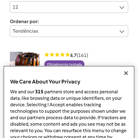
12
Ordenar por:
Tendências
4.7
(161)
Oficialmente testada
Bolo de cenoura com
We Care About Your Privacy
chocolate
por
Equipa Bimby
We and our
315
partners store and access personal
data, like browsing data or unique identifiers, on your
device. Selecting I Accept enables tracking
technologies to support the purposes shown under we
174
199
Fácil
8
13min
and our partners process data to provide. If trackers are
disabled, some content and ads you see may not be as
relevant to you. You can resurface this menu to change
4.9
(121)
your choices or withdraw consent at any time by