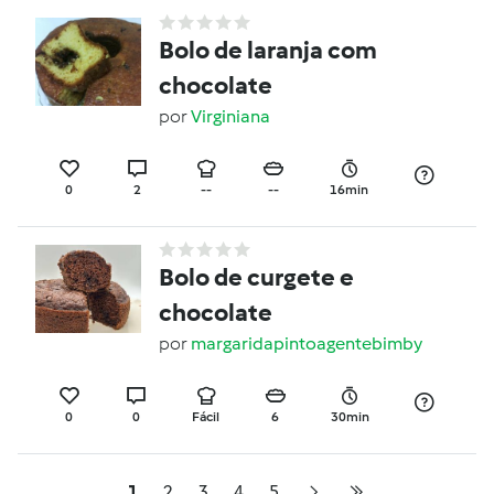
Bolo de laranja com
chocolate
por
Virginiana
0
2
--
--
16min
Bolo de curgete e
chocolate
por
margaridapintoagentebimby
0
0
Fácil
6
30min
1
2
3
4
5