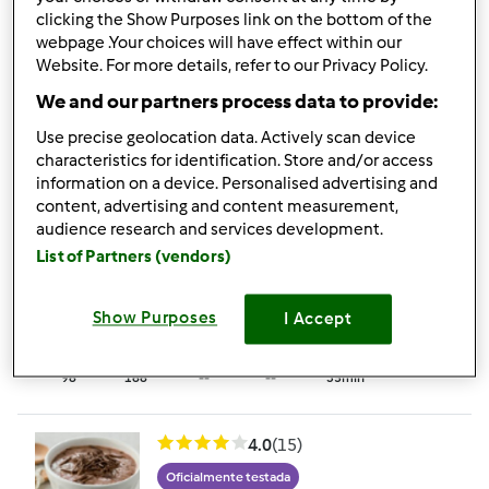
Oficialmente testada
clicking the Show Purposes link on the bottom of the
Delícia de chocolate
webpage .Your choices will have effect within our
Website. For more details, refer to our Privacy Policy.
por
Equipa Bimby
We and our partners process data to provide:
Use precise geolocation data. Actively scan device
127
111
Fácil
6
16min
characteristics for identification. Store and/or access
information on a device. Personalised advertising and
content, advertising and content measurement,
4.6
(119)
audience research and services development.
Bolo de Chocolate
List of Partners (vendors)
(simples e fofo)
por
Gast
Show Purposes
I Accept
96
166
--
--
35min
4.0
(15)
Oficialmente testada