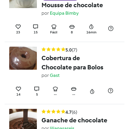
Mousse de chocolate
por
Equipa Bimby
23
15
Fácil
8
16min
5.0
(7)
Cobertura de
Chocolate para Bolos
por
Gast
14
5
--
--
4.7
(6)
Ganache de chocolate
por
lilianasareis