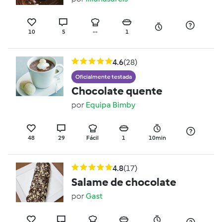
10
5
--
1
4.6
(28)
Oficialmente testada
Chocolate quente
por
Equipa Bimby
48
29
Fácil
1
10min
4.8
(17)
Salame de chocolate
por
Gast