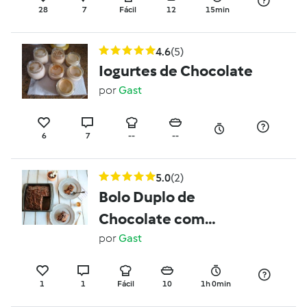
28
7
Fácil
12
15min
4.6
(5)
Iogurtes de Chocolate
por
Gast
6
7
--
--
5.0
(2)
Bolo Duplo de
Chocolate com
Courgete
por
Gast
1
1
Fácil
10
1h 0min