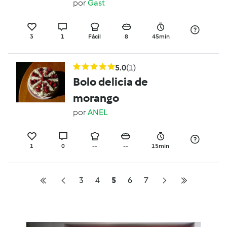
por
Gast
3
1
Fácil
8
45min
5.0
(1)
Bolo delicia de
morango
por
ANEL
1
0
--
--
15min
3
4
5
6
7