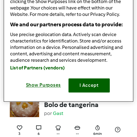
por
Gast
clicking the Show Purposes link on the bottom of the
webpage .Your choices will have effect within our
Website. For more details, refer to our Privacy Policy.
4
1
--
--
5min
We and our partners process data to provide:
Use precise geolocation data. Actively scan device
characteristics for identification. Store and/or access
Bolo simples de Maça
information on a device. Personalised advertising and
content, advertising and content measurement,
por
Gast
audience research and services development.
List of Partners (vendors)
1
5
Fácil
1
1h 0min
Show Purposes
I Accept
4.3
(3)
Bolo de tangerina
por
Gast
3
6
--
--
6min