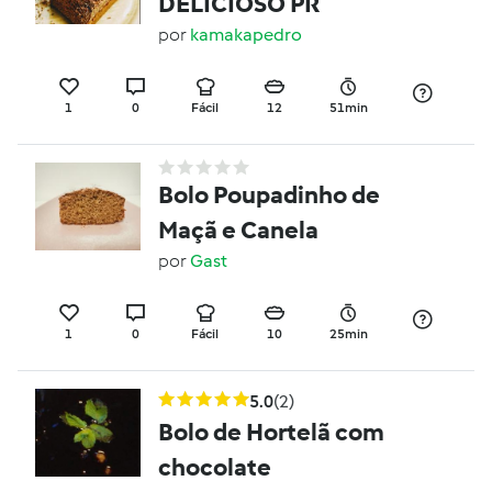
DELICIOSO PR
por
kamakapedro
1
0
Fácil
12
51min
Bolo Poupadinho de
Maçã e Canela
por
Gast
1
0
Fácil
10
25min
5.0
(2)
Bolo de Hortelã com
chocolate