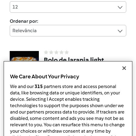
12
Ordenar por:
Relevância
Bolo de laranja light
por
AMAC
We Care About Your Privacy
We and our
315
partners store and access personal
1
1
--
--
2min
data, like browsing data or unique identifiers, on your
device. Selecting I Accept enables tracking
technologies to support the purposes shown under we
5.0
(2)
and our partners process data to provide. If trackers are
O bolo de bolacha cá de
disabled, some content and ads you see may not be as
relevant to you. You can resurface this menu to change
casa
your choices or withdraw consent at any time by