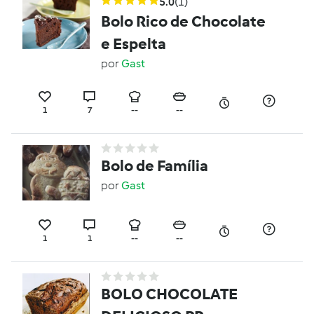
5.0
(1)
Bolo Rico de Chocolate
e Espelta
por
Gast
1
7
--
--
Bolo de Família
por
Gast
1
1
--
--
BOLO CHOCOLATE