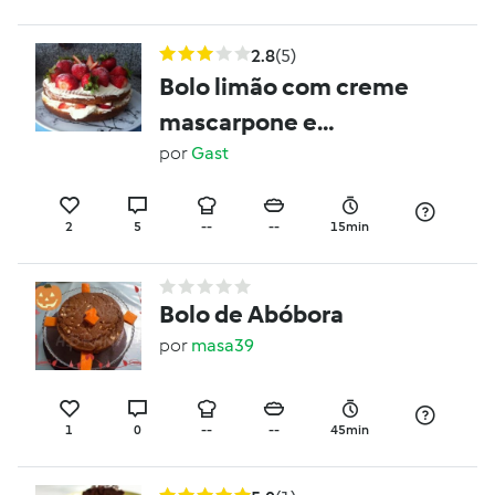
2.8
(5)
Bolo limão com creme
mascarpone e
morangos
por
Gast
2
5
--
--
15min
Bolo de Abóbora
por
masa39
1
0
--
--
45min