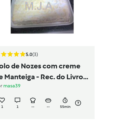
5.0
(3)
olo de Nozes com creme
e Manteiga - Rec. do Livro
or
masa39
oces e Sobremesas mas
om creme de manteiga
1
1
--
--
55min