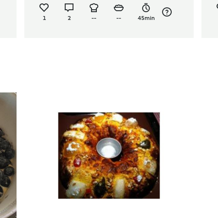
1
2
--
--
45min