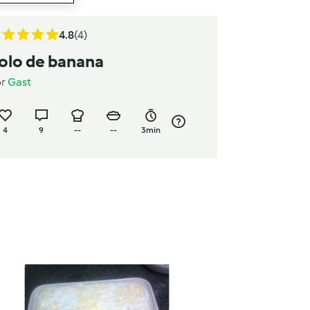
4.8
(4)
olo de banana
or
Gast
4
9
--
--
3min