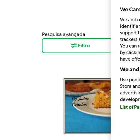
We Care
We and 
identifie
support t
Pesquisa avançada
Resu
trackers 
Filtro
12
You can r
by clicki
have effe
We and 
Use preci
Store and
advertis
develop
List of P