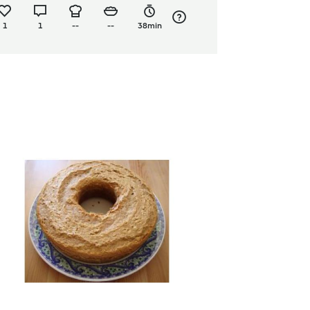
1
1
--
--
38min