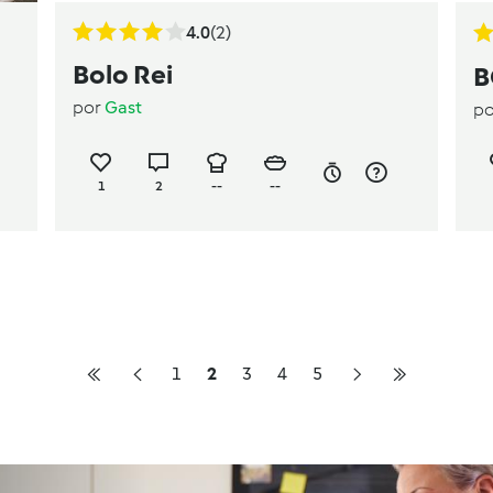
4.0
(2)
Bolo Rei
B
por
Gast
p
1
2
--
--
1
2
3
4
5