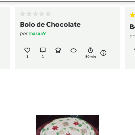
Bolo de Chocolate
B
por
masa39
p
1
1
--
--
50min