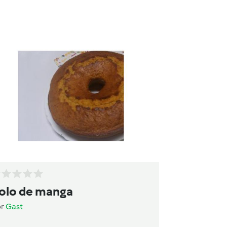
olo de manga
or
Gast