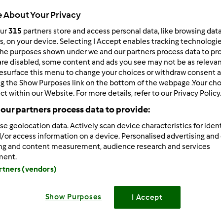
 About Your Privacy
1.530
resultados para:
bolo
our
315
partners store and access personal data, like browsing dat
rs, on your device. Selecting I Accept enables tracking technologi
he purposes shown under we and our partners process data to prov
ltados por página:
Ordenar por:
are disabled, some content and ads you see may not be as relevan
Relevância
esurface this menu to change your choices or withdraw consent a
ng the Show Purposes link on the bottom of the webpage .Your choi
ct within our Website. For more details, refer to our Privacy Policy
our partners process data to provide:
se geolocation data. Actively scan device characteristics for ident
/or access information on a device. Personalised advertising and
ing and content measurement, audience research and services
ment.
artners (vendors)
Show Purposes
I Accept