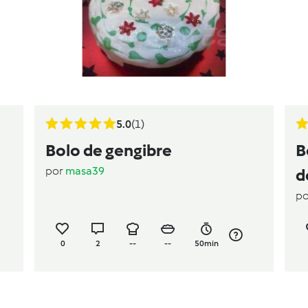
5.0
(1)
Bolo de gengibre
B
por
masa39
d
p
D
c
0
2
--
--
50min