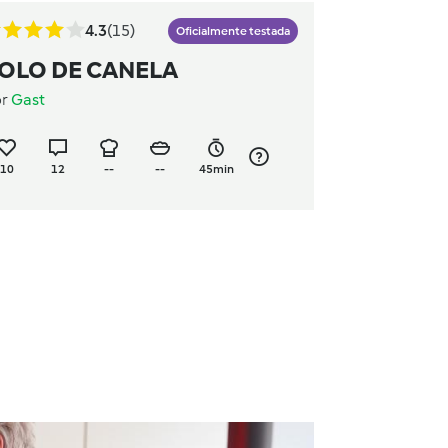
4.3
(15)
Oficialmente testada
OLO DE CANELA
or
Gast
10
12
--
--
45min