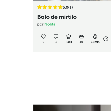
5.0
(1)
Bolo de mirtilo
por
Nolita
0
1
Fácil
10
36min