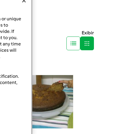
a or unique
es to
ide. If
Exibir
t to you.
t any time
ces will
.
ification.
 content,