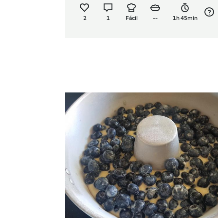
2
1
Fácil
--
1h 45min