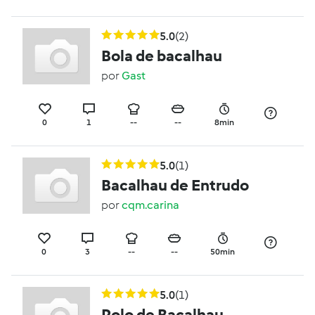
5.0
(2)
Bola de bacalhau
por
Gast
0
1
--
--
8min
5.0
(1)
Bacalhau de Entrudo
por
cqm.carina
0
3
--
--
50min
5.0
(1)
Rolo de Bacalhau