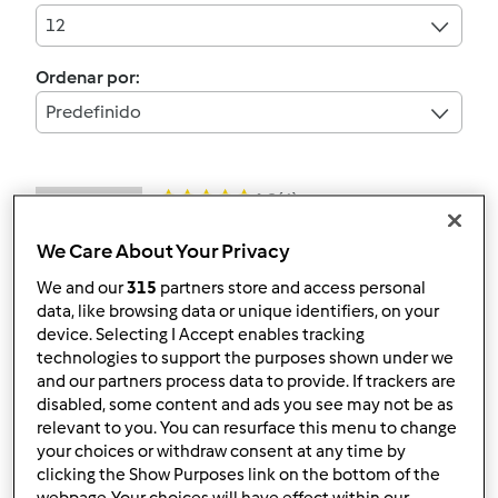
12
Ordenar por:
Predefinido
4.8
(4)
Bacalhau com
We Care About Your Privacy
espinafres
We and our
315
partners store and access personal
por
Gast
data, like browsing data or unique identifiers, on your
device. Selecting I Accept enables tracking
technologies to support the purposes shown under we
0
5
--
--
30min
and our partners process data to provide. If trackers are
disabled, some content and ads you see may not be as
relevant to you. You can resurface this menu to change
4.7
(3)
your choices or withdraw consent at any time by
Lasanha de bacalhau
clicking the Show Purposes link on the bottom of the