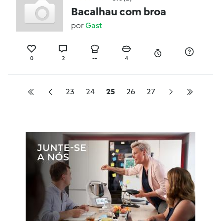
Bacalhau com broa
por
Gast
0
2
--
4
23
24
25
26
27