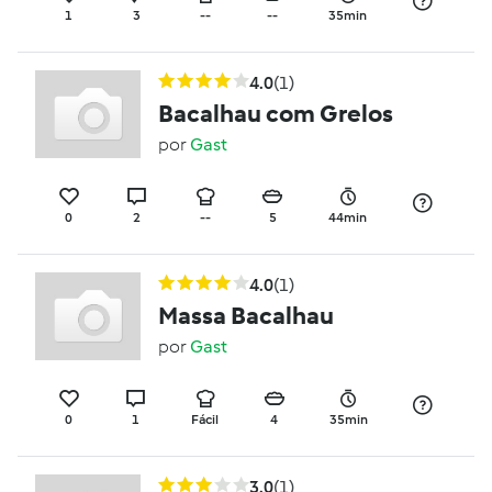
1
3
--
--
35min
4.0
(1)
Bacalhau com Grelos
por
Gast
0
2
--
5
44min
4.0
(1)
Massa Bacalhau
por
Gast
0
1
Fácil
4
35min
3.0
(1)