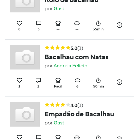
por
Gast
0
3
--
--
35min
5.0
(1)
Bacalhau com Natas
por
Andreia Felicio
1
1
Fácil
6
50min
4.0
(1)
Empadão de Bacalhau
por
Gast