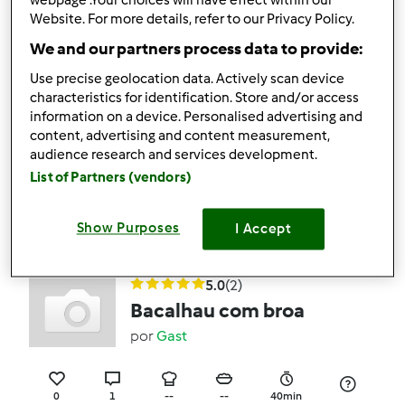
webpage .Your choices will have effect within our
por
Gast
Website. For more details, refer to our Privacy Policy.
We and our partners process data to provide:
2
3
--
--
40min
Use precise geolocation data. Actively scan device
characteristics for identification. Store and/or access
information on a device. Personalised advertising and
4.5
(2)
content, advertising and content measurement,
Risoto de Bacalhau
audience research and services development.
por
Gast
List of Partners (vendors)
Show Purposes
I Accept
1
2
--
--
5.0
(2)
Bacalhau com broa
por
Gast
0
1
--
--
40min