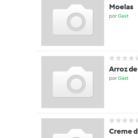
Moelas
por
Gast
Arroz d
por
Gast
Creme d