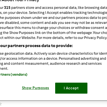
our
315
partners store and access personal data, like browsing dat
13.720
Resultados
rs, on your device. Selecting I Accept enables tracking technologi
he purposes shown under we and our partners process data to prov
are disabled, some content and ads you see may not be as relevan
ltados por página:
Ordenar por:
esurface this menu to change your choices or withdraw consent a
ng the Show Purposes link on the bottom of the webpage .Your choi
Predefinido
ct within our Website. For more details, refer to our Privacy Policy
our partners process data to provide:
se geolocation data. Actively scan device characteristics for ident
/or access information on a device. Personalised advertising and
Alfarroba com Frutos Secos
ing and content measurement, audience research and services
ment.
artners (vendors)
1
Show Purposes
I Accept