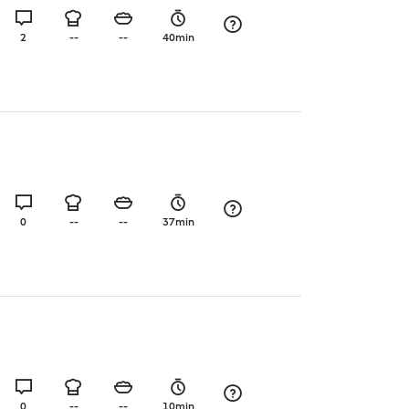
2
--
--
40min
0
--
--
37min
0
--
--
10min