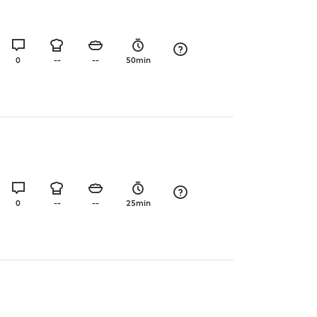
0
--
--
50min
0
--
--
25min