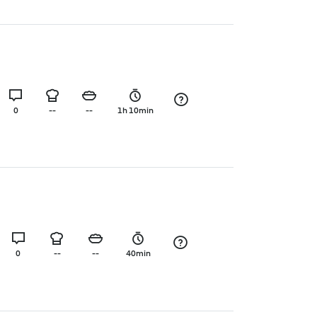
0
--
--
1h 10min
0
--
--
40min