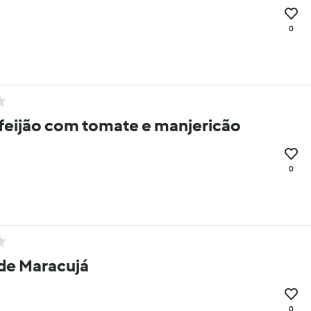
0
feijão com tomate e manjericão
0
de Maracujá
0