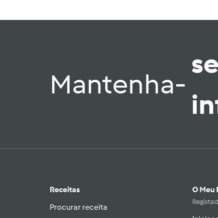
s
Mantenha-
i
Receitas
O Meu 
Regista
Procurar receita