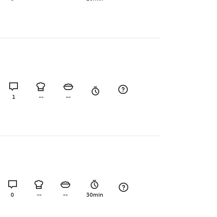
1
--
--
0
--
--
30min