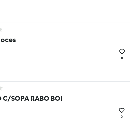
Doces
0
 C/SOPA RABO BOI
0