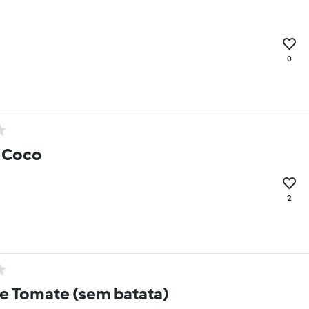
0
e Coco
2
e Tomate (sem batata)