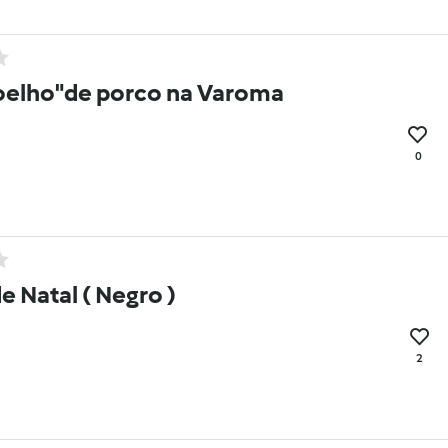
Joelho"de porco na Varoma
0
e Natal ( Negro )
2