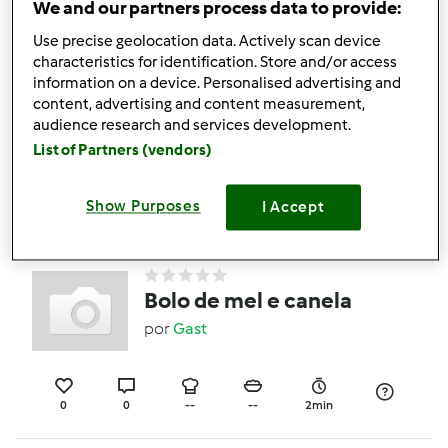
We and our partners process data to provide:
0
1
--
--
50min
Use precise geolocation data. Actively scan device
characteristics for identification. Store and/or access
information on a device. Personalised advertising and
content, advertising and content measurement,
Iogurte Natural
audience research and services development.
por
Gast
List of Partners (vendors)
Show Purposes
I Accept
0
0
--
--
Bolo de mel e canela
por
Gast
0
0
--
--
2min