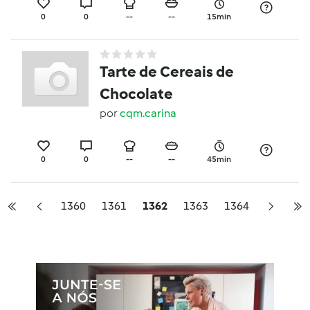
0
0
--
--
15min
Tarte de Cereais de
Chocolate
por
cqm.carina
0
0
--
--
45min
1360
1361
1362
1363
1364