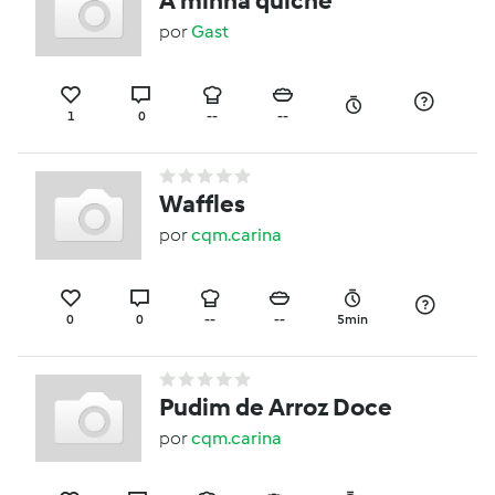
A minha quiche
por
Gast
1
0
--
--
Waffles
por
cqm.carina
0
0
--
--
5min
Pudim de Arroz Doce
por
cqm.carina