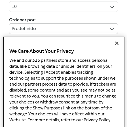
10
Ordenar por:
Predefinido
We Care About Your Privacy
Croquetes de Atum
We and our
315
partners store and access personal
por
cqm.carina
data, like browsing data or unique identifiers, on your
device. Selecting I Accept enables tracking
technologies to support the purposes shown under we
and our partners process data to provide. If trackers are
0
2
--
--
1h 0min
disabled, some content and ads you see may not be as
relevant to you. You can resurface this menu to change
your choices or withdraw consent at any time by
Tarte de Maçã e Coco
clicking the Show Purposes link on the bottom of the
webpage .Your choices will have effect within our
por
cqm.carina
Website. For more details, refer to our Privacy Policy.