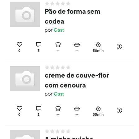
Pão de forma sem
codea
por
Gast
0
3
--
--
50min
creme de couve-flor
com cenoura
por
Gast
0
1
--
--
35min