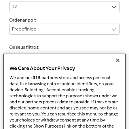
12
Ordenar por:
Predefinido
Os seus filtros:
Primavera
We Care About Your Privacy
Limpar
We and our
315
partners store and access personal
data, like browsing data or unique identifiers, on your
2.0
(1)
device. Selecting I Accept enables tracking
Mousse de Abacate &
technologies to support the purposes shown under we
and our partners process data to provide. If trackers are
Lima
disabled, some content and ads you see may not be as
por
Gast
relevant to you. You can resurface this menu to change
your choices or withdraw consent at any time by
clicking the Show Purposes link on the bottom of the