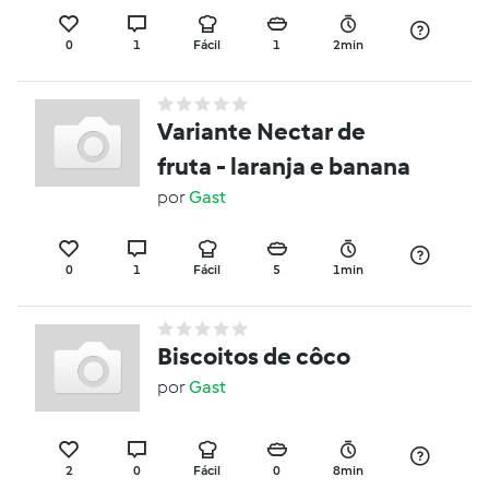
0
1
Fácil
1
2min
Variante Nectar de
fruta - laranja e banana
por
Gast
0
1
Fácil
5
1min
Biscoitos de côco
por
Gast
2
0
Fácil
0
8min