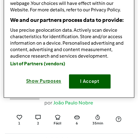
webpage .Your choices will have effect within our
0
1
Fácil
8
10min
Website. For more details, refer to our Privacy Policy.
We and our partners process data to provide:
Bolo Base de Chocolate
Use precise geolocation data. Actively scan device
por
Gast
characteristics for identification. Store and/or access
information on a device. Personalised advertising and
content, advertising and content measurement,
audience research and services development.
0
3
Fácil
8
40h 3min
List of Partners (vendors)
Show Purposes
I Accept
Arroz misturado com
carne de porco
por
João Paulo Nobre
1
2
Fácil
6
35min