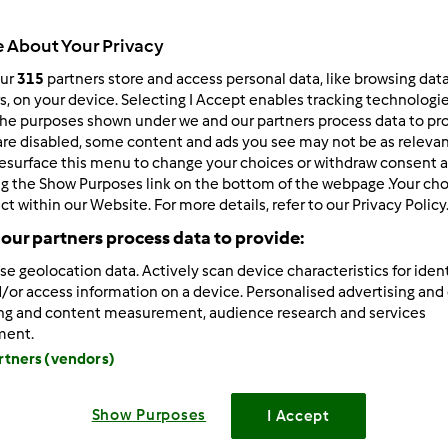
195
Resultados
 About Your Privacy
our
315
partners store and access personal data, like browsing dat
rs, on your device. Selecting I Accept enables tracking technologi
ltados por página:
Ordenar por:
he purposes shown under we and our partners process data to prov
are disabled, some content and ads you see may not be as relevan
Predefinido
esurface this menu to change your choices or withdraw consent a
ng the Show Purposes link on the bottom of the webpage .Your choi
ct within our Website. For more details, refer to our Privacy Policy
our partners process data to provide:
se geolocation data. Actively scan device characteristics for ident
/or access information on a device. Personalised advertising and
ing and content measurement, audience research and services
ment.
artners (vendors)
Show Purposes
I Accept