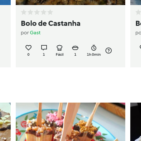
Bolo de Castanha
B
por
Gast
p
0
1
Fácil
1
1h 0min