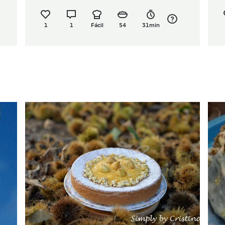
1
1
Fácil
54
31min