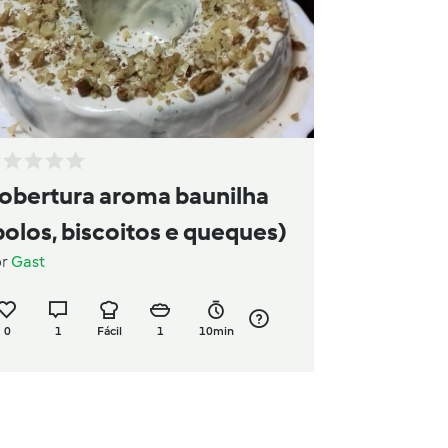
obertura aroma baunilha
bolos, biscoitos e queques)
or
Gast
0
1
Fácil
1
10min