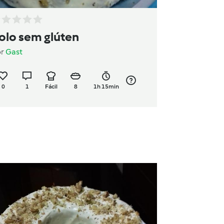
olo sem glúten
or
Gast
0
1
Fácil
8
1h 15min