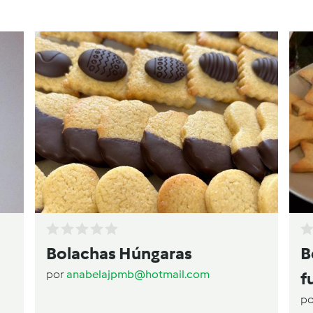
Bolachas Húngaras
B
por
anabelajpmb@hotmail.com
f
p