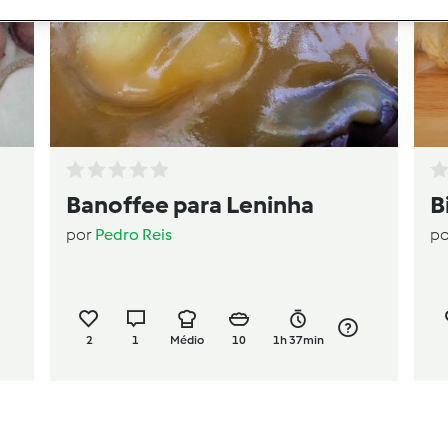
Banoffee para Leninha
B
por
Pedro Reis
p
2
1
Médio
10
1h 37min