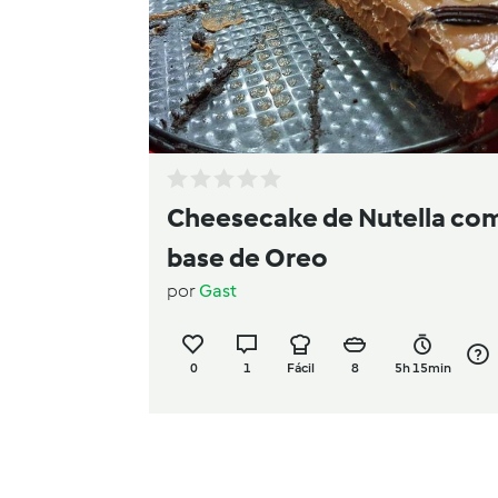
Cheesecake de Nutella co
base de Oreo
por
Gast
0
1
Fácil
8
5h 15min