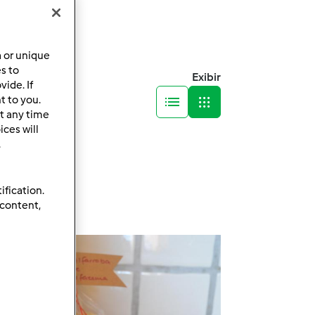
a or unique
es to
Exibir
ide. If
t to you.
t any time
ces will
.
ification.
 content,