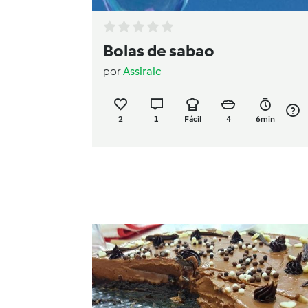
Bolas de sabao
por
Assiralc
2
1
Fácil
4
6min