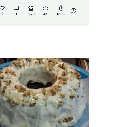
1
1
Fácil
40
18min