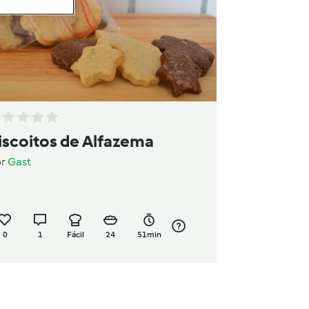
iscoitos de Alfazema
or
Gast
0
1
Fácil
24
51min