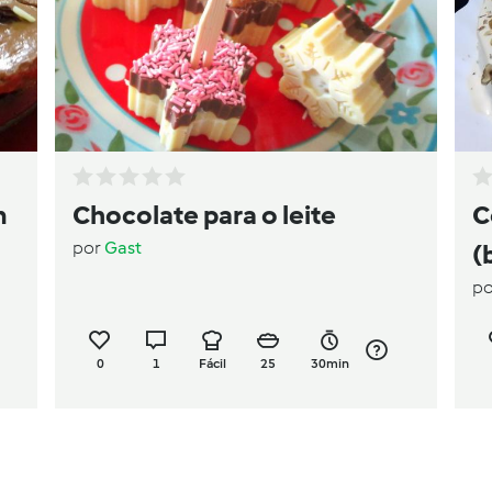
m
Chocolate para o leite
C
por
Gast
(
p
0
1
Fácil
25
30min