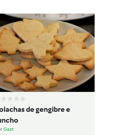
olachas de gengibre e
uncho
or
Gast