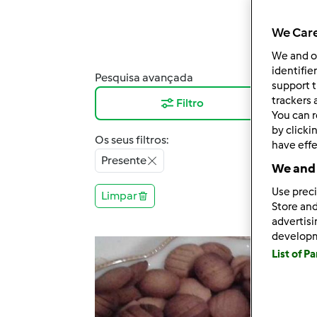
We Care
We and 
identifie
Pesquisa avançada
Resu
support t
trackers 
Filtro
12
You can r
by clicki
Os seus filtros:
have effe
Presente
We and 
Use preci
Limpar
Store and
advertis
develop
List of P