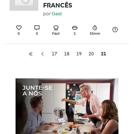
FRANCÊS
por
Gast
0
0
Fácil
2
55min
17
18
19
20
21