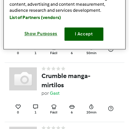
content, advertising and content measurement,
audience research and services development.
Bolo Saudável de
List of Partners (vendors)
Laranja e Côco
por
sonita82
Show Purposes
I Accept
0
1
Fácil
6
50min
Crumble manga-
mirtilos
por
Gast
0
1
Fácil
6
20min