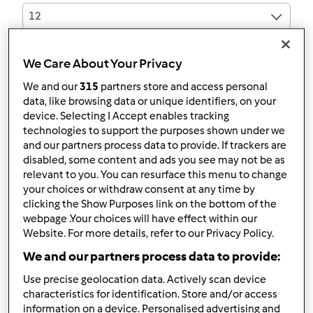
12
Ordenar por:
We Care About Your Privacy
Predefinido
We and our
315
partners store and access personal
data, like browsing data or unique identifiers, on your
Os seus filtros:
device. Selecting I Accept enables tracking
technologies to support the purposes shown under we
Intolerante ao glúten
and our partners process data to provide. If trackers are
disabled, some content and ads you see may not be as
Limpar
relevant to you. You can resurface this menu to change
your choices or withdraw consent at any time by
clicking the Show Purposes link on the bottom of the
webpage .Your choices will have effect within our
Pão Paleo
Website. For more details, refer to our Privacy Policy.
por
alfalimamike
We and our partners process data to provide:
Use precise geolocation data. Actively scan device
characteristics for identification. Store and/or access
0
3
Fácil
1
40min
information on a device. Personalised advertising and