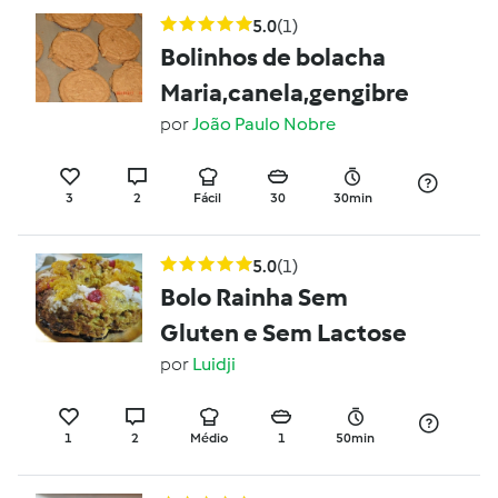
5.0
(1)
Bolinhos de bolacha
Maria,canela,gengibre
por
João Paulo Nobre
3
2
Fácil
30
30min
5.0
(1)
Bolo Rainha Sem
Gluten e Sem Lactose
por
Luidji
1
2
Médio
1
50min