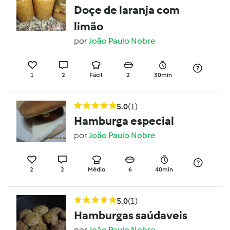
Doçe de laranja com
limão
por
João Paulo Nobre
1
2
Fácil
2
30min
5.0
(1)
Hamburga especial
por
João Paulo Nobre
2
2
Médio
6
40min
5.0
(1)
Hamburgas saúdaveis
por
João Paulo Nobre