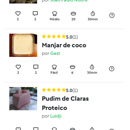
2
2
Médio
20
30min
5.0
(1)
Manjar de coco
por
Gast
2
2
Fácil
6
30min
5.0
(1)
Pudim de Claras
Proteico
por
Luidji