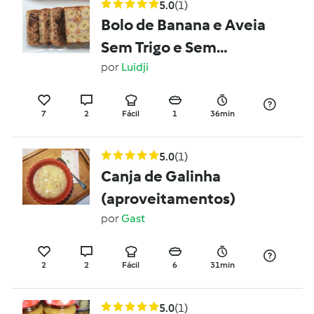
5.0
(1)
Bolo de Banana e Aveia
Sem Trigo e Sem
Açucar
por
Luidji
7
2
Fácil
1
36min
5.0
(1)
Canja de Galinha
(aproveitamentos)
por
Gast
2
2
Fácil
6
31min
5.0
(1)