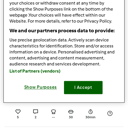
your choices or withdraw consent at any time by
clicking the Show Purposes link on the bottom of the
5.0
(1)
webpage .Your choices will have effect within our
Biscoitos de Trigo
Website. For more details, refer to our Privacy Policy.
Sarraceno e chocolate
We and our partners process data to provide:
Sem Gluten/ Sem
por
Luidji
Use precise geolocation data. Actively scan device
Lactose
characteristics for identification. Store and/or access
information on a device. Personalised advertising and
0
2
Fácil
16
36min
content, advertising and content measurement,
audience research and services development.
List of Partners (vendors)
5.0
(1)
Bolachas de doce de
Show Purposes
I Accept
amora
por
João Paulo Nobre
5
2
--
30
30min