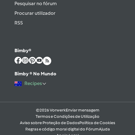
Pesquisar no fórum
Procurar utilizador
RSS
Bimby®
Bimby ® No Mundo
Recipes
©2026 Vorwerk
Enviar mensagem
Termos e Condições de Utilização
Aviso sobre Proteção de Dados
Política de Cookies
Regras e código moral digital do Fórum
Ajuda