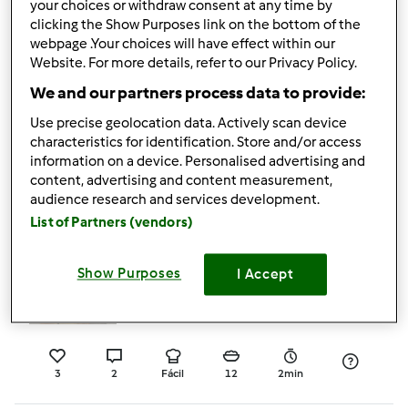
your choices or withdraw consent at any time by
5
2
Fácil
0
8min
clicking the Show Purposes link on the bottom of the
webpage .Your choices will have effect within our
Website. For more details, refer to our Privacy Policy.
5.0
(2)
Quiche de cogumelos,
We and our partners process data to provide:
bacon e curgete
Use precise geolocation data. Actively scan device
characteristics for identification. Store and/or access
por
Gast
information on a device. Personalised advertising and
content, advertising and content measurement,
audience research and services development.
2
2
Fácil
6
21min
List of Partners (vendors)
5.0
(2)
Show Purposes
I Accept
Tarte de maracujá
por
Gast
3
2
Fácil
12
2min