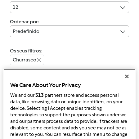
12
Ordenar por:
Predefinido
Os seus filtros:
Churrasco
Limpar
We Care About Your Privacy
5.0
(2)
We and our
313
partners store and access personal
Gelado de Alfarroba
data, like browsing data or unique identifiers, on your
device. Selecting I Accept enables tracking
sem lactose e sem
technologies to support the purposes shown under we
gluten
por
Luidji
and our partners process data to provide. If trackers are
disabled, some content and ads you see may not be as
relevant to you. You can resurface this menu to change