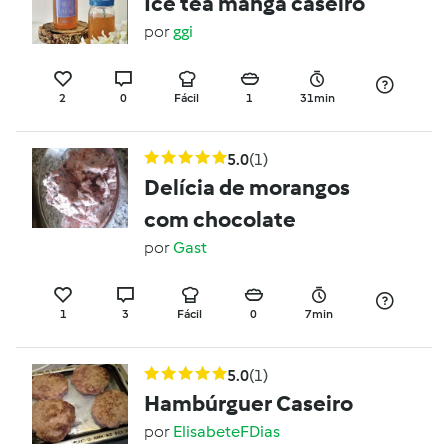
Ice tea manga caseiro
por
ggi
2
0
Fácil
1
31min
5.0
(1)
Delícia de morangos
com chocolate
por
Gast
1
3
Fácil
0
7min
5.0
(1)
Hambúrguer Caseiro
por
ElisabeteFDias