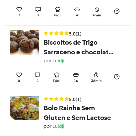
3
3
Fácil
4
4min
5.0
(1)
Biscoitos de Trigo
Sarraceno e chocolate
Sem Gluten/ Sem
por
Luidji
Lactose
0
2
Fácil
16
36min
5.0
(1)
Bolo Rainha Sem
Gluten e Sem Lactose
por
Luidji