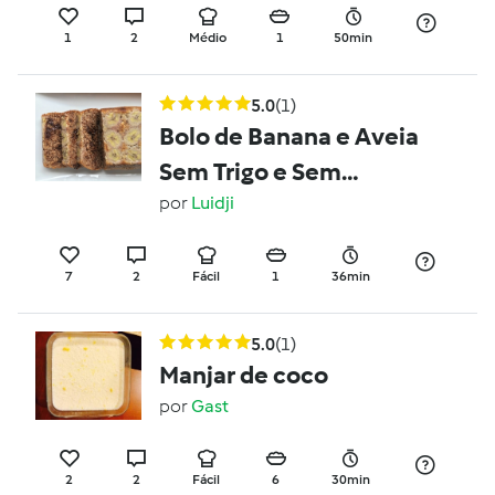
1
2
Médio
1
50min
5.0
(1)
Bolo de Banana e Aveia
Sem Trigo e Sem
Açucar
por
Luidji
7
2
Fácil
1
36min
5.0
(1)
Manjar de coco
por
Gast
2
2
Fácil
6
30min