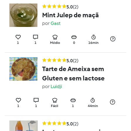
5.0
(2)
Mint Julep de maçã
por
Gast
1
1
Médio
0
16min
5.0
(2)
Tarte de Ameixa sem
Gluten e sem lactose
por
Luidji
1
1
Fácil
1
44min
5.0
(2)