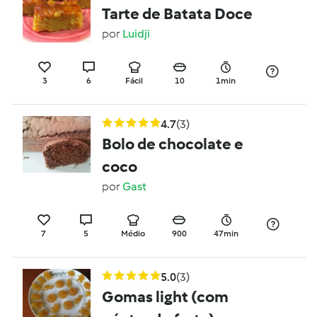
Tarte de Batata Doce
por
Luidji
3
6
Fácil
10
1min
4.7
(3)
Bolo de chocolate e
coco
por
Gast
7
5
Médio
900
47min
5.0
(3)
Gomas light (com