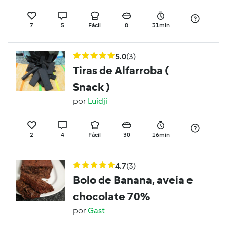
7
5
Fácil
8
31min
5.0
(3)
Tiras de Alfarroba (
Snack )
por
Luidji
2
4
Fácil
30
16min
4.7
(3)
Bolo de Banana, aveia e
chocolate 70%
por
Gast