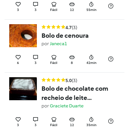
3
3
Fácil
12
55min
4.7
(3)
Bolo de cenoura
por
Janeca1
6
3
Fácil
8
42min
5.0
(3)
Bolo de chocolate com
recheio de leite
condensado
por
Graciete Duarte
3
3
Fácil
12
35min