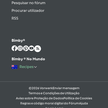
Pesquisar no fórum
Procurar utilizador
RSS
Bimby®
Bimby ® No Mundo
Recipes
©2026 Vorwerk
Enviar mensagem
Termos e Condições de Utilização
Aviso sobre Proteção de Dados
Política de Cookies
Regras e código moral digital do Fórum
Ajuda