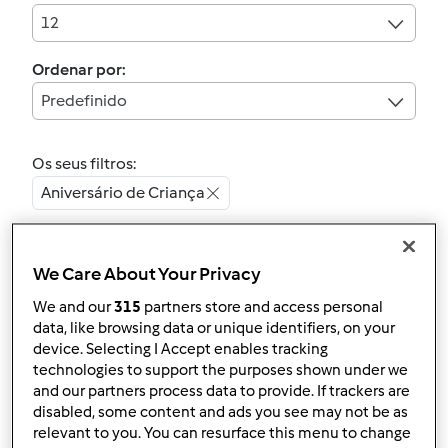
12
Ordenar por:
Predefinido
Os seus filtros:
Aniversário de Criança
Limpar
We Care About Your Privacy
4.5
(4)
We and our
315
partners store and access personal
Bolo de Bolacha
data, like browsing data or unique identifiers, on your
device. Selecting I Accept enables tracking
por
Gast
technologies to support the purposes shown under we
and our partners process data to provide. If trackers are
disabled, some content and ads you see may not be as
7
2
Fácil
10
30min
relevant to you. You can resurface this menu to change