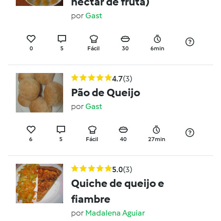
néctar de fruta)
por
Gast
0
5
Fácil
30
6min
4.7
(3)
Pão de Queijo
por
Gast
6
5
Fácil
40
27min
5.0
(3)
Quiche de queijo e
fiambre
por
Madalena Aguiar