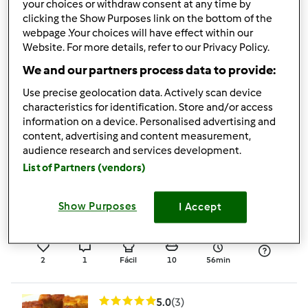
your choices or withdraw consent at any time by
clicking the Show Purposes link on the bottom of the
5.0
(4)
webpage .Your choices will have effect within our
Calipos Caseiros
Website. For more details, refer to our Privacy Policy.
por
Gast
We and our partners process data to provide:
Use precise geolocation data. Actively scan device
characteristics for identification. Store and/or access
11
2
Fácil
8
1min
information on a device. Personalised advertising and
content, advertising and content measurement,
audience research and services development.
4.5
(4)
List of Partners (vendors)
Bolo de ananás
(invertido)
Show Purposes
I Accept
por
JOCA.
2
1
Fácil
10
56min
5.0
(3)