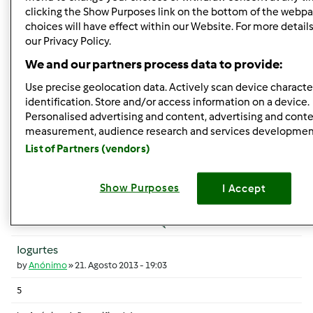
clicking the Show Purposes link on the bottom of the webpa
3
choices will have effect within our Website. For more details,
by
Anónimo
our Privacy Policy.
6. Setembro 2013 - 10:22
We and our partners process data to provide:
Tópico normal
Use precise geolocation data. Actively scan device character
identification. Store and/or access information on a device.
Aquelas dúvidas de Principiante - Varoma
Personalised advertising and content, advertising and cont
by
Anónimo
»
19. Agosto 2013 - 20:35
measurement, audience research and services developmen
List of Partners (vendors)
2
by
Anónimo
Show Purposes
I Accept
20. Agosto 2013 - 09:42
Tópico normal
Iogurtes
by
Anónimo
»
21. Agosto 2013 - 19:03
5