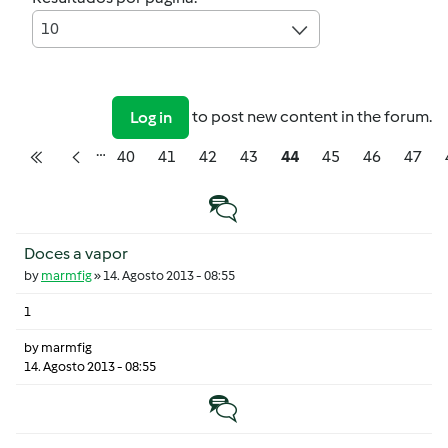
10
to post new content in the forum.
Log in
…
Pagination
Página
Página
Página
Página
Página
Página
Página
Págin
40
41
42
43
44
45
46
47
Primeira página
Página anterior
Tópico normal
Doces a vapor
by
marmfig
»
14. Agosto 2013 - 08:55
1
by
marmfig
14. Agosto 2013 - 08:55
Tópico normal