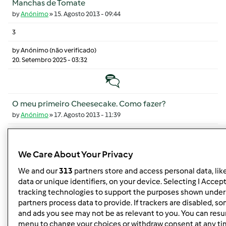
Manchas de Tomate
by
Anónimo
»
15. Agosto 2013 - 09:44
3
by
Anónimo (não verificado)
20. Setembro 2025 - 03:32
Tópico normal
O meu primeiro Cheesecake. Como fazer?
by
Anónimo
»
17. Agosto 2013 - 11:39
2
by
Mixie
We Care About Your Privacy
26. Agosto 2013 - 09:39
We and our
313
partners store and access personal data, lik
Tópico normal
data or unique identifiers, on your device. Selecting I Accep
tracking technologies to support the purposes shown under
partners process data to provide. If trackers are disabled, 
Gelado sem natas
and ads you see may not be as relevant to you. You can resu
by
Anónimo
»
17. Agosto 2013 - 13:53
menu to change your choices or withdraw consent at any ti