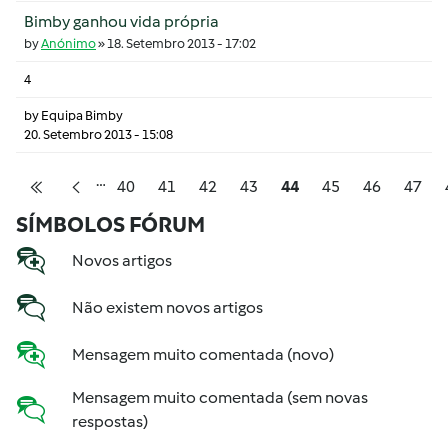
Bimby ganhou vida própria
by
Anónimo
»
18. Setembro 2013 - 17:02
4
by
Equipa Bimby
20. Setembro 2013 - 15:08
…
Pagination
Página
Página
Página
Página
Página
Página
Página
Págin
40
41
42
43
44
45
46
47
Primeira página
Página anterior
SÍMBOLOS FÓRUM
Novos artigos
Não existem novos artigos
Mensagem muito comentada (novo)
Mensagem muito comentada (sem novas
respostas)